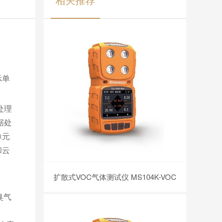
示单
处理
据处
单元
和云
扩散式VOC气体测试仪 MS104K-VOC
臭气