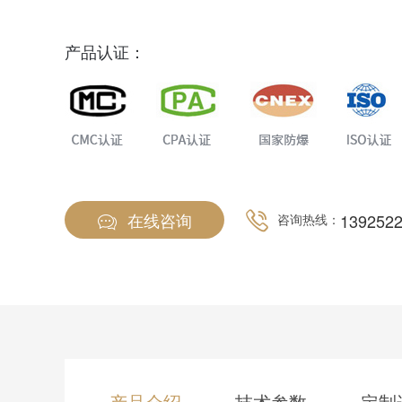
甚至把人熏倒，浓度高时，还会使人窒息而死。 近年
致的居民和企业冲突越来越多，居民上访越来越频繁
产品认证：
恶臭整治已经成为了一项涉及到社会稳定和谐的重要
时效性、不确定性，又导致了环保部门的取证难、执
建立实时的、高效的、快速的恶臭自动监测系统，对恶
连续监控。 逸云天TH-2000-OU恶臭在线监测系统
测标准《恶臭污染物排放标准GB14554-93》和《三
14675-93》实现检测结果与人类嗅觉的关联，采用
在线咨询
139252
咨询热线：
算法，自主研发生产的一款恶臭在线监测系统，俗称恶
证：
产品介绍
技术参数
定制