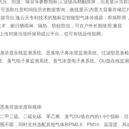
、大气压、照度、噪音等参数指标;工业级高精触摸屏，完美显示当前
并可选取任意时间段历史数据查询，曲线显示;内置大容量存储芯
数据导出;逸云天专利技术的预标定智能型气体传感器，即插即用
技术，耐日晒雨淋、隔热、防蚊防虫，可在户外长期使用;兼容
线数据上传对接当地环保局或云平台，也可有线远传组网。
臭浓度在线监测系统、恶臭电子鼻浓度监测系统、过滤型恶臭检
统、臭气电子鼻监测系统、臭气浓度电子鼻系统、OU值在线监
恶臭排放浓度和规律
二甲二硫、二硫化碳、苯乙烯、臭气OU值在内的1-9个指标，
不限，同时支持选配其他气体和PM2.5、PM10、温湿度、风