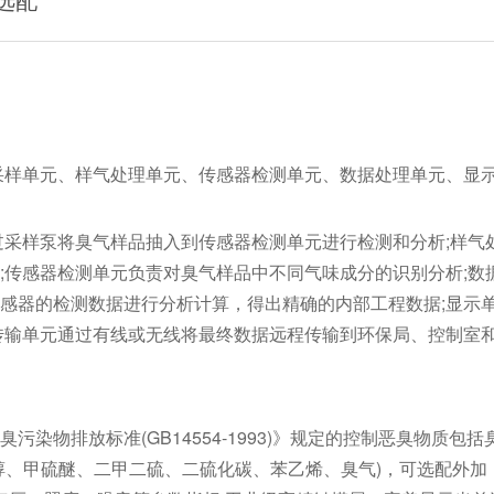
单元、采样单元、样气处理单元、传感器检测单元、数据处理单元、显
过采样泵将臭气样品抽入到传感器检测单元进行检测和分析;样气
;传感器检测单元负责对臭气样品中不同气味成分的识别分析;数
感器的检测数据进行分析计算，得出精确的内部工程数据;显示
传输单元通过有线或无线将最终数据远程传输到环保局、控制室
恶臭污染物排放标准(GB14554-1993)》规定的控制恶臭物质包括
醇、甲硫醚、二甲二硫、二硫化碳、苯乙烯、臭气)，可选配外加