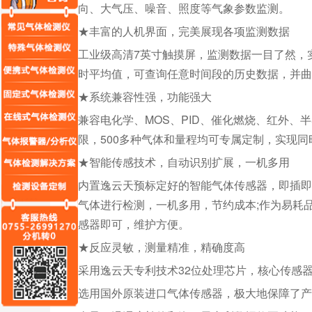
向、大气压、噪音、照度等气象参数监测。
★丰富的人机界面，完美展现各项监测数据
工业级高清7英寸触摸屏，监测数据一目了然，
时平均值，可查询任意时间段的历史数据，并曲
★系统兼容性强，功能强大
兼容电化学、MOS、PID、催化燃烧、红外、
限，500多种气体和量程均可专属定制，实现同
★智能传感技术，自动识别扩展，一机多用
内置逸云天预标定好的智能气体传感器，即插即
气体进行检测，一机多用，节约成本;作为易耗
感器即可，维护方便。
★反应灵敏，测量精准，精确度高
采用逸云天专利技术32位处理芯片，核心传感器
选用国外原装进口气体传感器，极大地保障了产