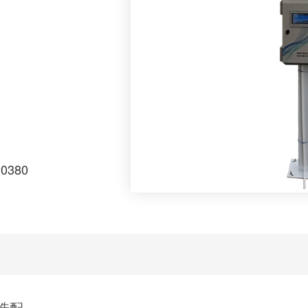
来，由于恶臭排放导
。环保整治、尤其是
工程。而恶臭排放的
法难，因此迫切需要
臭情况进行24小时
 是依据中国现行恶臭检
点比较式臭袋法GB/T
逸云天专利技术和独立
20380
臭电子鼻。 产品认
选配