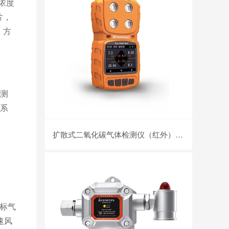
浓度
片，
，方
测
测系
扩散式二氧化碳气体检测仪（红外） MS104K-CO2
目标气
速风