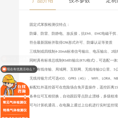
固定式
苯胺检测仪
特点：
防爆、防雷、防静电、放反接，抗
、
电磁干扰
EMI
EMC
符合最新国标并取得
形式许可
、防爆认证等资质
CPA
三线制或四线制
标准信号输出、电压输出、
组
4-20mA
2
同时具有标准总线制
输出
格式
，可选配一体
RS485
(RTU
)
现在有优惠活动么？
可选有线传输、局域网、互联网、无线传输
公里、
(2
5
无线传输方式可选
、
（
）
、
、
、
433
GPRS
4G
WIFI
LORA
NB
标配红外遥控器可在危险场合免开盖操作，遥控距离
15
各单位可互相切换，自动跟踪零点防止漂移，多级校准
可与计算机通讯，在电脑上通过上位机进行实时监控现