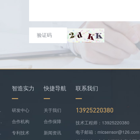
智造实力
快捷导航
联系我们
13925220380
仪+四合一检测仪配套落地
研发中心
关于我们
难察觉，便携式检测报警仪是防线
合作机构
合作保障
技术工程师：13925220380
电子邮箱：micsensor@126.com
气精准监测方案落地
专利技术
新闻资讯