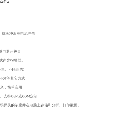
，抗脉冲浪涌电流冲击
继电器开关量
式声光报警器。
公里、不限距离
)
等
其它方式
-IOT
米，简单实用
。支持
或
定制
OEM
ODM
场探头的浓度并在电脑上存储和分析、打印数据。