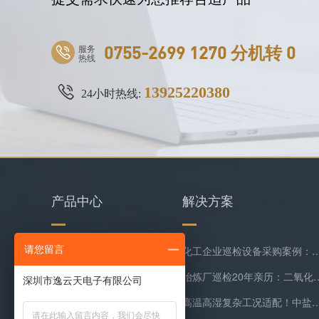
服务
0755-2699 1270 分机转 0
热线
13925220380
24小时热线:
产品中心
解决方案
请您留言
水质检测仪
化工企业巡检设备采购案例：逸云天MS400系列苯乙烯检测
环保类监测仪器
冶炼厂巡检20年亲历：二氧化硫隐形泄漏
复合气体检测仪
高温高湿复杂工况适配！中盐常州化工双氧水尾