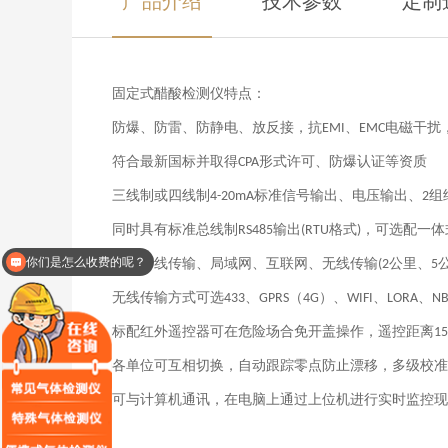
固定式醋酸检测仪
特点：
防爆、防雷、防静电、放反接，抗
、
电磁干扰
EMI
EMC
符合最新国标并取得
形式许可
、防爆认证等资质
CPA
三线制或四线制
标准信号输出、电压输出、
组
4-20mA
2
同时具有标准总线制
输出
格式
，可选配一体
RS485
(RTU
)
你们是怎么收费的呢？
可选有线传输、局域网、互联网、无线传输
公里、
(2
5
现在有优惠活动么？
无线传输方式可选
、
（
）
、
、
、
433
GPRS
4G
WIFI
LORA
NB
标配红外遥控器可在危险场合免开盖操作，遥控距离
15
各单位可互相切换，自动跟踪零点防止漂移，多级校准
可与计算机通讯，在电脑上通过上位机进行实时监控现