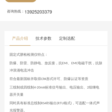
13925203379
咨询热线：
产品介绍
技术参数
定制选配
固定式肼检检测仪
特点：
防爆、防雷、防静电、放反接，抗
、
电磁干扰，抗脉
EMI
EMC
冲浪涌电流冲击
符合最新国标并取得
形式许可
、防爆认证等资质
CPA
三线制或四线制
标准信号输出、电压输出、
组继电
4-20mA
2
器开关量
同时具有标准总线制
输出
格式
，可选配一体式声
RS485
(RTU
)
光报警器。