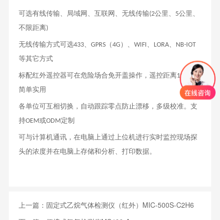
可选有线传输、局域网、互联网、无线传输
公里、
公里、
(2
5
不限距离
)
无线传输方式可选
、
（
）
、
、
、
433
GPRS
4G
WIFI
LORA
NB-IOT
等
其它方式
标配红外遥控器可在危险场合免开盖操作，遥控距离
米，
15
简单实用
各单位可互相切换，自动跟踪零点防止漂移，多级校准。支
持
或
定制
OEM
ODM
可与计算机通讯，在电脑上通过上位机进行实时监控现场探
头的浓度并在电脑上存储和分析、打印数据。
上一篇：
固定式乙烷气体检测仪（红外）MIC-500S-C2H6