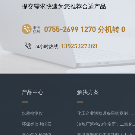
提交需求快速为您推荐合适产品
服务
0755-2699 1270 分机转 0
热线
13925227269
24小时热线:
产品中心
解决方案
水质检测仪
化工企业巡检设备采购案例：逸云天MS400系列苯乙烯检测
环保类监测仪器
冶炼厂巡检20年亲历：二氧化硫隐形泄漏
复合气体检测仪
高温高湿复杂工况适配！中盐常州化工双氧水尾