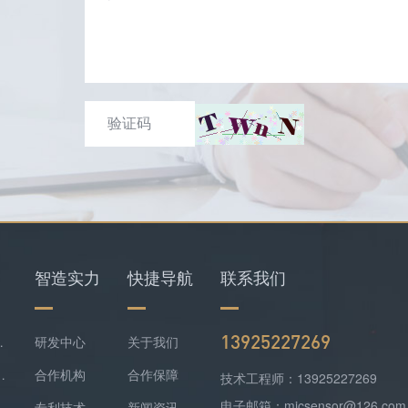
智造实力
快捷导航
联系我们
13925227269
仪+四合一检测仪配套落地
研发中心
关于我们
难察觉，便携式检测报警仪是防线
合作机构
合作保障
技术工程师：13925227269
电子邮箱：micsensor@126.com
气精准监测方案落地
专利技术
新闻资讯