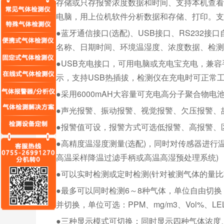
存储或只存报警浓度数据和时间、支持本机查看、
电脑，用上位机软件分析数据和存储、打印。支
●蓝牙通信接口(选配)、USB接口、RS23
名称、日期时间、环境温湿度、浓度数据、检测结
●USB充电接口，可用电脑或充电宝充电，兼
示，支持USB热插拔，检测仪在充电时可正常
●采用6000mAH大容量可充电高分子聚合物电
●声光报警、振动报警、视觉报警、欠压报警、
●报警值可设，报警方式可选低报警、高报警、
●高精度温湿度测量(选配)，同时对传感器进行温
高温采样降温过滤手柄或高温高湿预处理系统)
●可以实时检测或定时检测(针对被测气体的量
●最多可以同时检测6～8种气体，单位自由切
并切换，单位可选：PPM、mg/m3、Vol%、LEL
●三种显示模式可切换：同时显示四种气体浓度