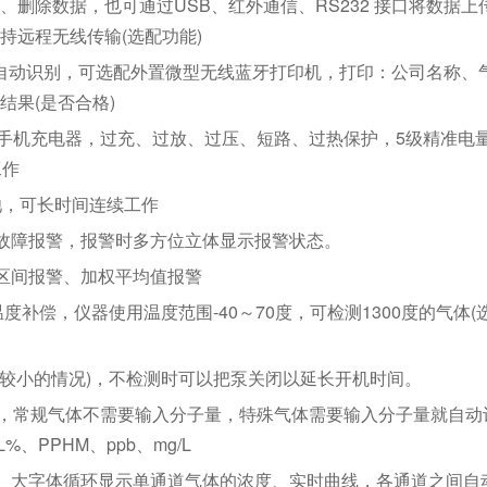
删除数据，也可通过USB、红外通信、RS232 接口将数据上
持远程无线传输(选配功能)
2接口自动识别，可选配外置微型无线蓝牙打印机，打印：公司名称、
果(是否合格)
容手机充电器，过充、过放、过压、短路、过热保护，5级精准电
工作
池，可长时间连续工作
故障报警，报警时多方位立体显示报警状态。
区间报警、加权平均值报警
度补偿，仪器使用温度范围-40～70度，可检测1300度的气体(
比较小的情况)，不检测时可以把泵关闭以延长开机时间。
换，常规气体不需要输入分子量，特殊气体需要输入分子量就自动
%、PPHM、ppb、mg/L
、大字体循环显示单通道气体的浓度、实时曲线，各通道之间自