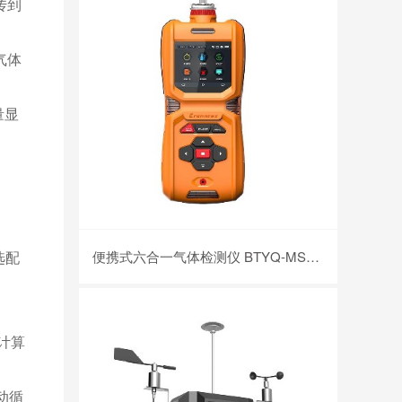
传到
气体
量显
选配
便携式六合一气体检测仪 BTYQ-MS600(CO、H2S、O2、Ex、CO2、NOX)
计算
动循