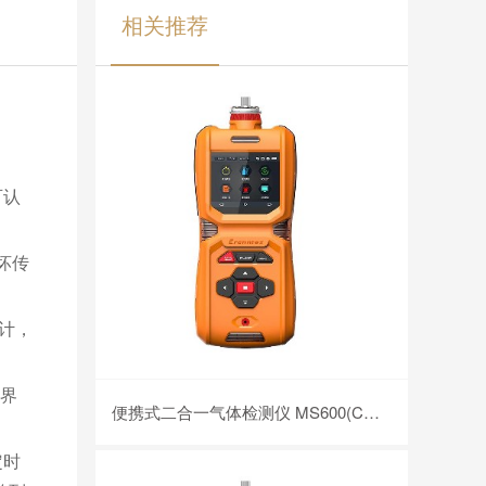
相关推荐
可认
坏传
计，
单界
便携式二合一气体检测仪 MS600(CO、H2S)
定时