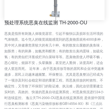
预处理系统恶臭在线监测 TH-2000-OU
恶臭是指所有刺激人体嗅觉器官、引起不愉快以及损坏生活环境的
气体物质。迄今凭人的嗅觉就能感觉到的恶臭物质就有4000多种，
其中对人体健康危害较大的有几十种。有的散发出腐败的臭鱼味，
如胺类；有的刺鼻，如氨类和醛类；有的散发出臭鸡蛋味，如硫化
氢；有的类似烂洋葱或烂洋白菜味等等。恶臭物质使人呼吸不畅，
恶心呕吐，烦躁不安，头晕脑胀，甚至把人熏倒，浓度高时，还会
使人窒息而死。 近年来，由于恶臭排放导致的居民和企业冲突越来
越多，居民上访越来越频繁。环保整治、尤其是恶臭整治已经成为
了一项涉及到社会稳定和谐的重要工程。而恶臭排放的时效性、不
确定性，又导致了环保部门的取证难、执法难，因此迫切需要建立
实时的、高效的、快速的恶臭自动监测系统，对恶臭情况进行24小
时连续监控。 逸云天TH-2000-OU恶臭在线监测系统 是依据中国现
行恶臭检测标准《恶臭污染物排放标准GB14554-93》和《三点比