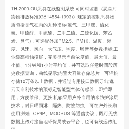
TH-2000-OU恶臭在线监测系统 可同时监测《恶臭污
染物排放标准(GB14554-1993)》规定的控制恶臭物
质包括臭气在内的九种指标(氨气、三甲胺、硫化
氢、甲硫醇、甲硫醚、二甲二硫、二硫化碳、苯乙
烯、臭气)，可选配外加PM2.5、PM10、温度、湿
度、风速、风向、大气压、照度、噪音等参数指标;工
业级高精触摸屏，完美显示当前浓度值、最大值、最
小值、1分钟和1小时平均值，并可选取任意时间段历
史数据查询，曲线显示;内置大容量存储芯片，可轻松
存储10万条以上数据，并通过专用接口数据导出;逸
云天专利技术的预标定智能型气体传感器，即插即
用，方便维保、更换;机箱采用户外专用纳米防护涂层
技术，耐日晒雨淋、隔热、防蚊防虫，可在户外长期
使用;兼容TCP/IP、MODBUS 等通信协议，既可无线
数据上传对接当地环保局或云平台，也可有线远传组