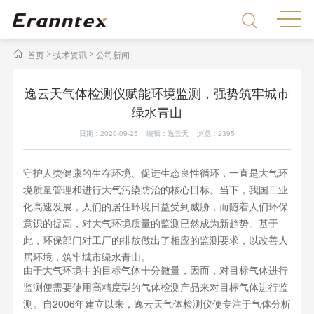
>
>
首页
技术资讯
公司新闻
逸云天气体检测仪赋能环境监测，强势筑牢城市
绿水青山
日期：2020-09-25 编辑：逸云天 浏览：
2395
守护人类健康的生存环境、促进生态良性循环，一直是大气环
境质量管理和进行大气污染防治的核心目标。当下，我国工业
化高速发展，人们的居住环境日益受到威胁，而随着人们环保
意识的提高，对大气环境质量的监测已然成为新趋势。基于
此，环保部门对工厂的排放做出了相应的监测要求，以改善人
居环境，筑牢城市绿水青山。
由于大气环境中的目标气体十分微量，因而，对目标气体进行
监测便需要使用高精度型的气体检测产品来对目标气体进行监
测。自2006年建立以来，逸云天气体检测仪便专注于气体分析