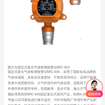
图示为固定式复合气体检测报警仪MIC-600
固定式复合气体检测报警仪MIC-600，采用了国际知名品牌的
气体传感器，具有反应速度快、可靠性高等特点，适用于检测
管道中或受限空间、大气环境中的气体浓度，还取得了多项软
件著作和外观等专利，坚固耐用，安全可靠。逸云天TH-2000
预处理系统和MIC-600固定复合式系列产品，利用4-20mA信
号接入DCS系统进行集中监控，可针对制药厂环境中所产生的