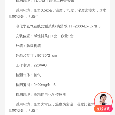
检测原理：TDLAS可调谐二极管激光
适用环境：压力3.5kpa，温度：75度，湿度比较大，含水
量90%RH，无粉尘
电化学氨气在线监测系统(防爆型)TH-2000-Ex-C-NH3
安装位置：碱性排风口1套，数量1套
外箱：防爆机箱
外箱尺英寸：80*60*21cm
工作电源：220VAC
检测气体：氨气
检测范围：0~20mg/Nm3
检测原理：高精度电化学传感器
适用环境：压力为常压，温度为常温，湿度比较大，含水
量90%RH，无粉尘