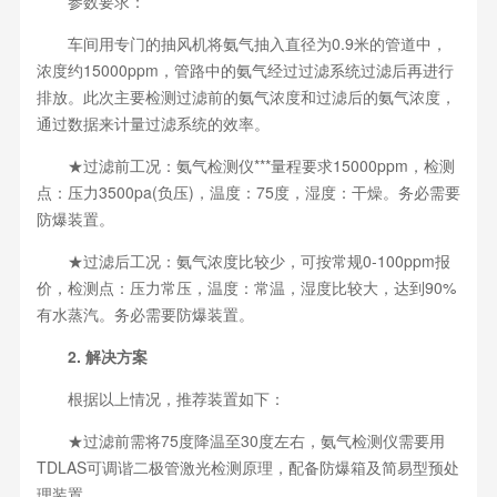
参数要求：
车间用专门的抽风机将氨气抽入直径为0.9米的管道中，
浓度约15000ppm，管路中的氨气经过过滤系统过滤后再进行
排放。此次主要检测过滤前的氨气浓度和过滤后的氨气浓度，
通过数据来计量过滤系统的效率。
★过滤前工况：氨气检测仪***量程要求15000ppm，检测
点：压力3500pa(负压)，温度：75度，湿度：干燥。务必需要
防爆装置。
★过滤后工况：氨气浓度比较少，可按常规0-100ppm报
价，检测点：压力常压，温度：常温，湿度比较大，达到90%
有水蒸汽。务必需要防爆装置。
2. 解决方案
根据以上情况，推荐装置如下：
★过滤前需将75度降温至30度左右，氨气检测仪需要用
TDLAS可调谐二极管激光检测原理，配备防爆箱及简易型预处
理装置。