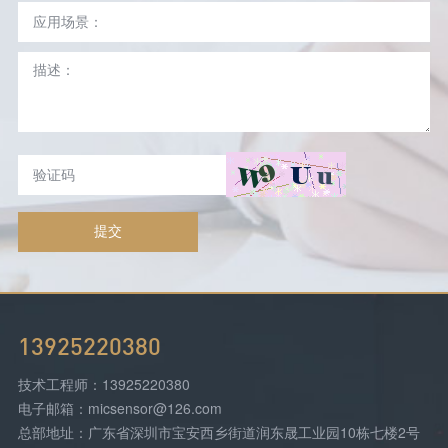
提交
13925220380
技术工程师：13925220380
电子邮箱：micsensor@126.com
总部地址：广东省深圳市宝安西乡街道润东晟工业园10栋七楼2号