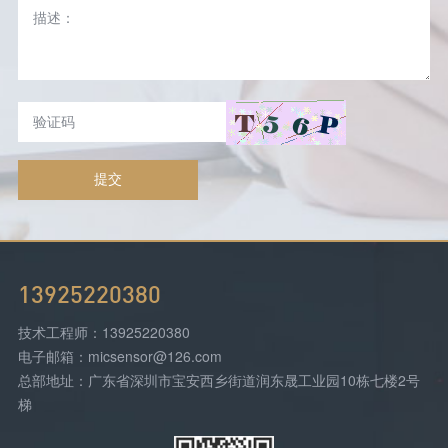
提交
13925220380
技术工程师：13925220380
电子邮箱：micsensor@126.com
总部地址：广东省深圳市宝安西乡街道润东晟工业园10栋七楼2号
梯