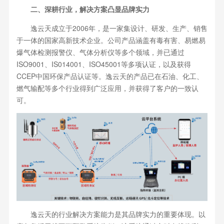
二、深耕行业，解决方案凸显品牌实力
逸云天成立于2006年，是一家集设计、研发、生
产、销售
于一体的国家高新技术企业。公司产品涵盖有毒有害、易燃易
爆气体检测报警仪、气体分析仪等多个领域，并已通过
ISO9001、IS014001、ISO45001等多项认证，以及获得
CCEP中国环保产品认证等。逸云天的产品已在石油、化工、
燃气输配等多个行业得到广泛应用，并获得了客户的一致认
可。
逸云天的行业解决方案能力是其品牌实力的重要体现。以