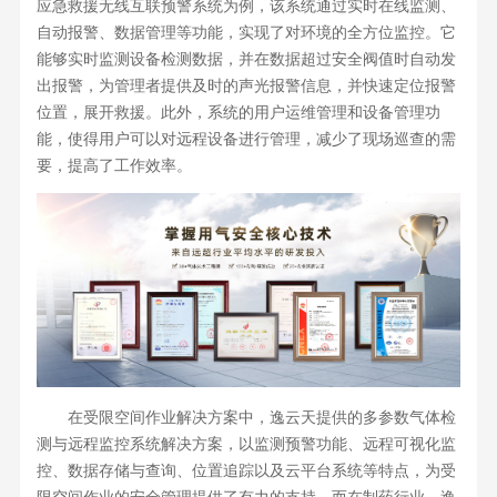
应急救援无线互联预警系统为例，该系统通过实时在线监测、
自动报警、数据管理等功能，实现了对环境的全方位监控。它
能够实时监测设备检测数据，并在数据超过安全阀值时自动发
出报警，为管理者提供及时的声光报警信息，并快速定位报警
位置，展开救援。此外，系统的用户运维管理和设备管理功
能，使得用户可以对远程设备进行管理，减少了现场巡查的需
要，提高了工作效率。
在受限空间作业解决方案中，逸云天提供的多参数气体检
测与远程监控系统解决方案，以监测预警功能、远程可视化监
控、数据存储与查询、位置追踪以及云平台系统等特点，为受
限空间作业的安全管理提供了有力的支持。而在制药行业，逸