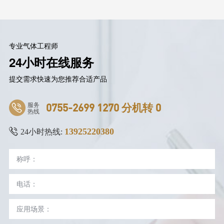
专业气体工程师
24小时在线服务
提交需求快速为您推荐合适产品
服务
0755-2699 1270 分机转 0
热线
13925220380
24小时热线: