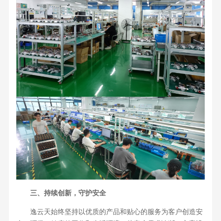
三、持续创新，守护安全
逸云天始终坚持以优质的产品和贴心的服务为客户创造安