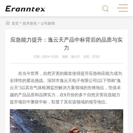
>
>
首页
技术资讯
公司新闻
应急能力提升：逸云天产品中标背后的品质与实
力
日期：2024-12-25 编辑：逸云天 浏览：
3730
在当今世界，自然灾害的频发使得提升应急响应能力成为
全球性的紧迫挑战。深圳市逸云天电子有限公司(以下简称“逸
云天”)以其在气体检测监控解决方案领域的先锋地位，凭借卓
越的产品品质和品牌实力，在9月份的多个自然灾害应急能力
提升项目中屡获中标，彰显了其在该领域的领导地位。