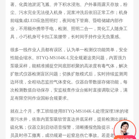
著。化粪池淤泥飞溅、井下积水浸泡、户外暴雨露天存放，粉
尘、污水完全无法侵入机身，泥浆冲洗后依旧正常工作；机身
前端集成LED应急照明灯，夜间地下管廊、昏暗储罐内部作
业，不用额外携带手电，检测、照明二合一，简化工人随身工
具，小巧机身可卡扣工装腰带，长时间手持作业无负重感。
很多一线作业人员都有误区，认为单一检测仪功能简单，安全
性能会缩水。
BTYQ-MS104K-L完全规避这类问题，内置强力
泵吸采样，能精准捕捉空间底部积聚的高浓度有毒气体，解决
扩散式仪器检测盲区问题；切换扩散模式后，实时持续监测周
边环境，全程动态监控气体变化。仪器自带数据存储功能，每
次检测数值自动保存，安监核查作业台账时直接调取记录，满
足有限空间作业国标合规要求。
就在上个月，李工班组使用
BTYQ-MS104K-L处理深埋3米的堵
塞污水井，依靠内置泵吸软管直达井底采样，提前检测出超标
硫化氢；仪器立刻启动语音报警，清晰播报危险提示，现场人
员及时停工撤离，成功规避一起窒息伤亡事故。若是老式无语