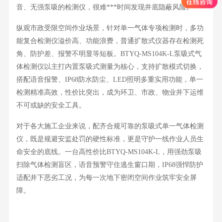
音、无强泵吸的检测仪，很难***时间发现井底隐蔽风险。
纵观市政受限空间作业场景，针对单一气体专项检测时，多功
能复合检测仪溢价高、功能浪费，普通扩散式仪器存在检测死
角、防护差、报警不明显等短板。
BTYQ-MS104K-L
泵吸式气
体检测仪
以主打内置泵吸式测量为核心，支持扩散模式切换，
搭配语音报警、IP68防水防尘、LED照明多重实用功能，单一
检测精准高效，性价比突出，成为环卫、市政、物业井下运维
不可或缺的安全工具。
对于各大施工企业来说，配齐合规可靠的泵吸式单一气体检测
仪，既是规避安监处罚的硬性标准，更是守护一线作业人员生
命安全的底线。一台高性价比
BTYQ-MS104K-L，用强劲泵吸
扫除气体检测盲区，语音预警守住逃生窗口期，IP68强悍防护
适配井下恶劣工况，为每一次地下密闭空间作业筑牢安全屏
障。