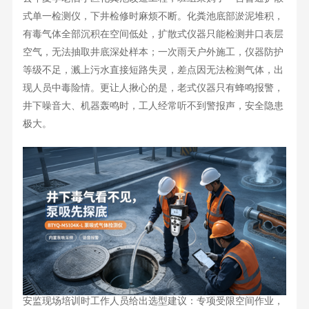
式单一检测仪，下井检修时麻烦不断。化粪池底部淤泥堆积，
有毒气体全部沉积在空间低处，扩散式仪器只能检测井口表层
空气，无法抽取井底深处样本；一次雨天户外施工，仪器防护
等级不足，溅上污水直接短路失灵，差点因无法检测气体，出
现人员中毒险情。更让人揪心的是，老式仪器只有蜂鸣报警，
井下噪音大、机器轰鸣时，工人经常听不到警报声，安全隐患
极大。
安监现场培训时工作人员给出选型建议：专项受限空间作业，