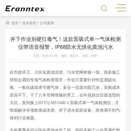
>
>
首页
技术资讯
公司新闻
井下作业别硬扛毒气！这款泵吸式单一气体检测
仪带语音报警，IP68防水无惧化粪池污水
日期：2026-07-03 编辑：逸云天 浏览：
2481
在市政环卫、小区化粪池清淤、污水管网抢修一线，很多施工
班组会遇到专项气体检测需求：作业只需要针对性监测硫化
氢、一氧化碳或者可燃气体，多合一仪器功能冗余，采购成本
居高不下。干了八年管网维修的李工，去年就踩过仪器选型的
大坑，直到换上
BTYQ-MS104K-L
泵吸式单一气体检测仪
，才
彻底解决专项检测成本差、井下进水损坏设备、死角测不到气
体的行业难题。
去年夏季老旧小区化粪池改造工程，班组采购了一台普通扩散