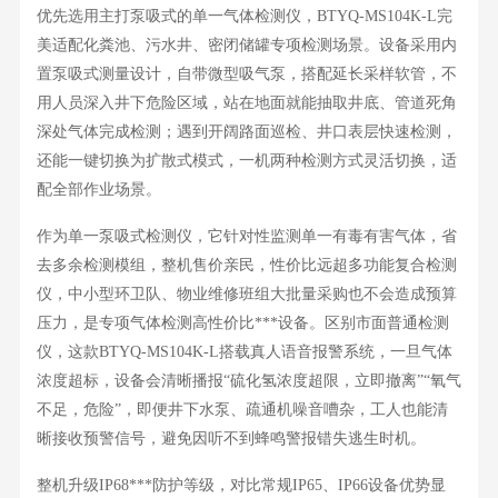
优先选用主打泵吸式的单一气体检测仪，
BTYQ-MS104K-L完
美适配化粪池、污水井、密闭储罐专项检测场景。设备采用内
置泵吸式测量设计，自带微型吸气泵，搭配延长采样软管，不
用人员深入井下危险区域，站在地面就能抽取井底、管道死角
深处气体完成检测；遇到开阔路面巡检、井口表层快速检测，
还能一键切换为扩散式模式，一机两种检测方式灵活切换，适
配全部作业场景。
作为单一泵吸式检测仪，它针对性监测单一有毒有害气体，省
去多余检测模组，整机售价亲民，性价比远超多功能复合检测
仪，中小型环卫队、物业维修班组大批量采购也不会造成预算
压力，是专项气体检测高性价比***设备。区别市面普通检测
仪，这款
BTYQ-MS104K-L搭载真人语音报警系统，一旦气体
浓度超标，设备会清晰播报“硫化氢浓度超限，立即撤离”“氧气
不足，危险”，即便井下水泵、疏通机噪音嘈杂，工人也能清
晰接收预警信号，避免因听不到蜂鸣警报错失逃生时机。
整机升级
IP68***防护等级，对比常规IP65、IP66设备优势显