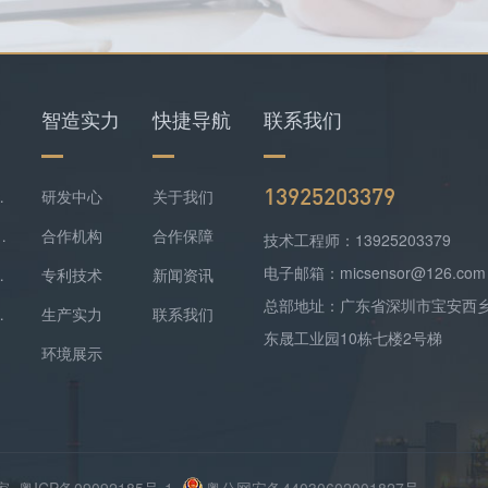
智造实力
快捷导航
联系我们
13925203379
仪+四合一检测仪配套落地
研发中心
关于我们
难察觉，便携式检测报警仪是防线
合作机构
合作保障
技术工程师：13925203379
电子邮箱：micsensor@126.com
气精准监测方案落地
专利技术
新闻资讯
总部地址：广东省深圳市宝安西
监测实现数据稳定上传
生产实力
联系我们
东晟工业园10栋七楼2号梯
环境展示
厂家
粤ICP备09092185号-1
粤公网安备44030602001827号