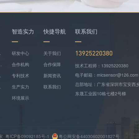
智造实力
快捷导航
联系我们
13925220380
仪+四合一检测仪配套落地
研发中心
关于我们
难察觉，便携式检测报警仪是防线
合作机构
合作保障
技术工程师：13925220380
电子邮箱：micsensor@126.com
气精准监测方案落地
专利技术
新闻资讯
总部地址：广东省深圳市宝安西
监测实现数据稳定上传
生产实力
联系我们
东晟工业园10栋七楼2号梯
环境展示
厂家
粤ICP备09092185号-1
粤公网安备44030602001827号