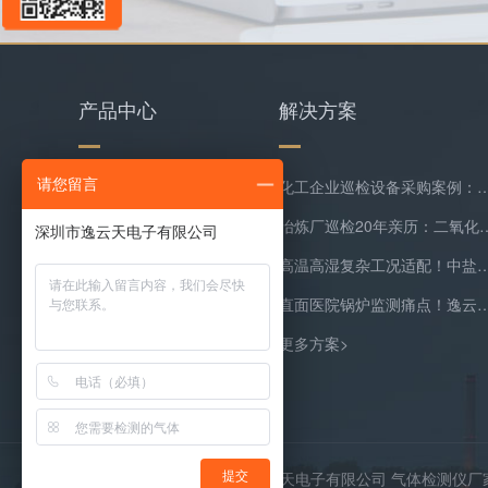
产品中心
解决方案
水质检测仪
化工企业巡检设备采购案例：逸云天MS400系列苯乙烯检测
请您留言
环保类监测仪器
冶炼厂巡检20年亲历：二氧化硫隐形泄漏
复合气体检测仪
高温高湿复杂工况适配！中盐常州化工双氧水尾
气体在线监测预处理系统
直面医院锅炉监测痛点！逸云天预处理+在线气体
更多产品>
更多方案>
Copyright © 2026 深圳市逸云天电子有限公司 气体检测仪
提交