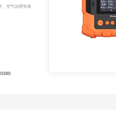
析、空气治理等场
域组网、互联互通、
传输)，数据上传云平
、微信进行提醒。
20380