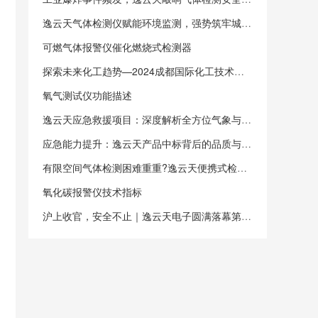
逸云天气体检测仪赋能环境监测，强势筑牢城市绿水青山
可燃气体报警仪催化燃烧式检测器
探索未来化工趋势—2024成都国际化工技术装备展
氧气测试仪功能描述
逸云天应急救援项目：深度解析全方位气象与气体监测的创新实践
应急能力提升：逸云天产品中标背后的品质与实力
有限空间气体检测困难重重?逸云天便携式检测仪轻松搞定!
氧化碳报警仪技术指标
沪上收官，安全不止｜逸云天电子圆满落幕第五届长三角国际应急博览会！