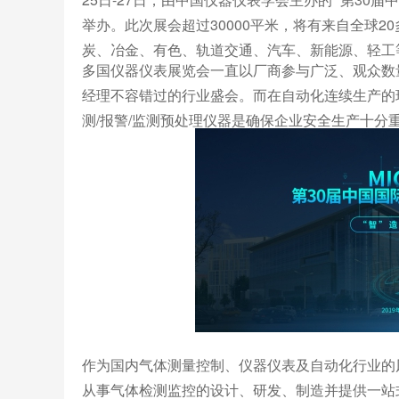
举办。此次展会超过30000平米，将有来自全球2
炭、冶金、有色、轨道交通、汽车、新能源、轻工等
多国仪器仪表展览会一直以厂商参与广泛、观众数
经理不容错过的行业盛会。而在自动化连续生产的
测/报警/监测预处理仪器是确保企业安全生产十分
作为国内气体测量控制、仪器仪表及自动化行业的风
从事气体检测监控的设计、研发、制造并提供一站式