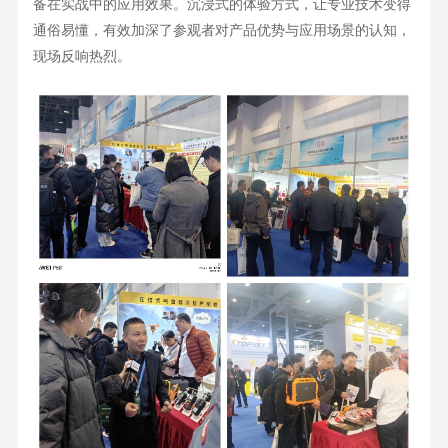
备在实战中的应用效果。沉浸式的体验方式，让专业技术变得
通俗易懂，有效加深了参观者对产品优势与应用场景的认知，
现场反响热烈。