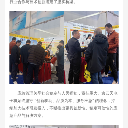
行业合作与技术创新搭建了坚实桥梁。
应急管理关乎社会稳定与人民福祉，责任重大。逸云天电
子将始终坚守 “创新驱动、品质为本、服务应急” 的理念，持
续加大技术研发投入，不断推出更具创新性、稳定可信性的应
急产品与解决方案。