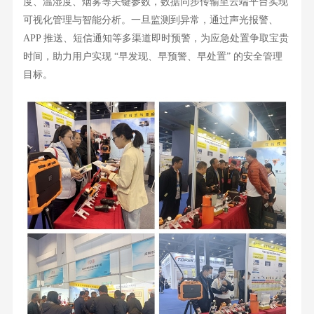
度、温湿度、烟雾等关键参数，数据同步传输至云端平台实现
可视化管理与智能分析。一旦监测到异常，通过声光报警、
APP 推送、短信通知等多渠道即时预警，为应急处置争取宝贵
时间，助力用户实现 “早发现、早预警、早处置” 的安全管理
目标。