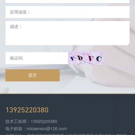
提交
13925220380
技术工程师：13925220380
电子邮箱：micsensor@126.com