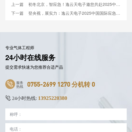
上一篇
初冬北京，智应急！逸云天电子邀您共赴2025中国国际应急管理展​
下一篇
登央视，展实力：逸云天电子2025中国国际应急管理展大放异彩！
专业气体工程师
24小时在线服务
提交需求快速为您推荐合适产品
服务
0755-2699 1270 分机转 0
热线
13925220380
24小时热线: