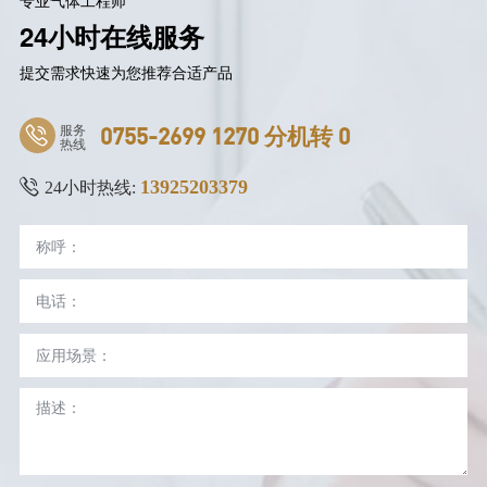
专业气体工程师
24小时在线服务
提交需求快速为您推荐合适产品
服务
0755-2699 1270 分机转 0
热线
13925203379
24小时热线: