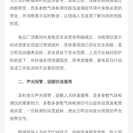
为人员判断撤离时机提供参考。臭氧无色，泄露初期很难通过
肉眼察觉，而多参数气体检测仪能迅速捕捉环境中臭氧浓度的
变化，并清晰显示实时数值，让现场人员直观了解当前的危险
程度。
食品厂消毒间对臭氧安全浓度有明确规定，当检测仪显示
的浓度接近或超过警戒值时，意味着现场已存在安全风险，需
立即启动撤离流程；若浓度处于安全范围，人员可在做好防护
的前提下，先快速处理泄露隐患，再考虑撤离，避免盲目行动
造成工作延误和不必要的恐慌。
二、声光报警，提醒快速撤离
及时发出声光报警，提醒人员快速撤离，是多参数气体检
测仪的重要助力。多数多参数气体检测仪可以提前设置臭氧警
戒浓度，一旦检测到浓度超标，便会立即自动发出明显的声光
报警信号。
即便现场人员处于忙碌状态，也能迅速察觉危险，防止因