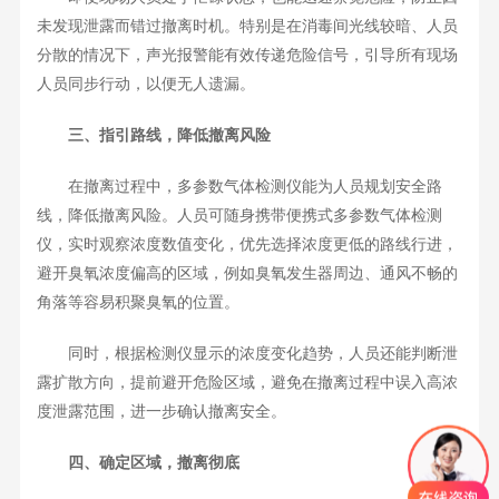
未发现泄露而错过撤离时机。特别是在消毒间光线较暗、人员
分散的情况下，声光报警能有效传递危险信号，引导所有现场
人员同步行动，以便无人遗漏。
三、指引路线，降低撤离风险
在撤离过程中，多参数气体检测仪能为人员规划安全路
线，降低撤离风险。人员可随身携带便携式多参数气体检测
仪，实时观察浓度数值变化，优先选择浓度更低的路线行进，
避开臭氧浓度偏高的区域，例如臭氧发生器周边、通风不畅的
角落等容易积聚臭氧的位置。
同时，根据检测仪显示的浓度变化趋势，人员还能判断泄
露扩散方向，提前避开危险区域，避免在撤离过程中误入高浓
度泄露范围，进一步确认撤离安全。
四、确定区域，撤离彻底