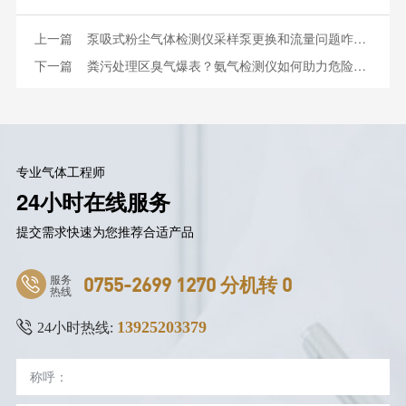
上一篇
泵吸式粉尘气体检测仪采样泵更换和流量问题咋处理？
下一篇
粪污处理区臭气爆表？氨气检测仪如何助力危险区域划定？
专业气体工程师
24小时在线服务
提交需求快速为您推荐合适产品
服务
0755-2699 1270 分机转 0
热线
13925203379
24小时热线: