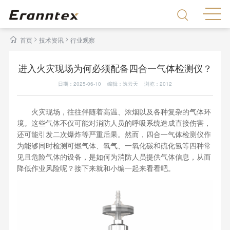
>
>
首页
技术资讯
行业观察
进入火灾现场为何必须配备四合一气体检测仪？
日期：2025-06-10 编辑：逸云天 浏览：
2012
火灾现场，往往伴随着高温、浓烟以及各种复杂的气体环
境。这些气体不仅可能对消防人员的呼吸系统造成直接伤害，
还可能引发二次爆炸等严重后果。然而，四合一气体检测仪作
为能够同时检测可燃气体、氧气、一氧化碳和硫化氢等四种常
见且危险气体的设备，是如何为消防人员提供气体信息，从而
降低作业风险呢？接下来就和小编一起来看看吧。