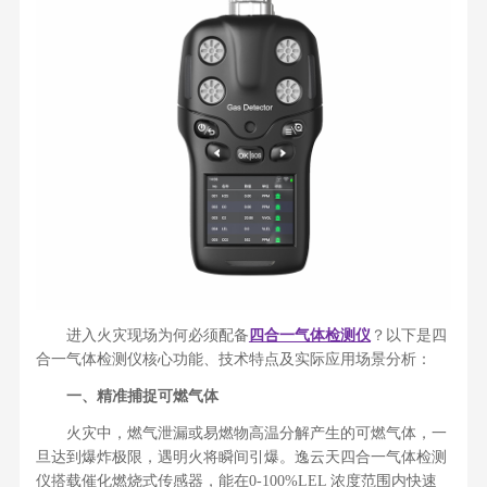
进入火灾现场为何必须配备
四合一气体检测仪
？以下是四
合一气体检测仪核心功能、技术特点及实际应用场景分析：
一、精准捕捉可燃气体
火灾中，燃气泄漏或易燃物高温分解产生的可燃气体，一
旦达到爆炸极限，遇明火将瞬间引爆。逸云天四合一气体检测
仪搭载催化燃烧式传感器，能在0-100%LEL 浓度范围内快速