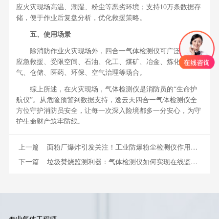
应火灾现场高温、潮湿、粉尘等恶劣环境；支持10万条数据存
储，便于作业后复盘分析，优化救援策略。
五、使用场景
除消防作业火灾现场外，四合一气体检测仪可广泛应用于
应急救援、受限空间、石油、化工、煤矿、冶金、炼化、燃
气、仓储、医药、环保、空气治理等场合。
综上所述，在火灾现场，气体检测仪是消防员的“生命护
航仪”。从危险预警到数据支持，逸云天四合一气体检测仪全
方位守护消防员安全，让每一次深入险境都多一分安心，为守
护生命财产筑牢防线。
上一篇
面粉厂爆炸引发关注！工业防爆粉尘检测仪作用凸显
下一篇
垃圾焚烧监测利器：气体检测仪如何实现在线监控与现场应急双效合一？
专业气体工程师