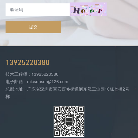
提交
13925220380
技术工程师：13925220380
电子邮箱：micsensor@126.com
总部地址：广东省深圳市宝安西乡街道润东晟工业园10栋七楼2号
梯