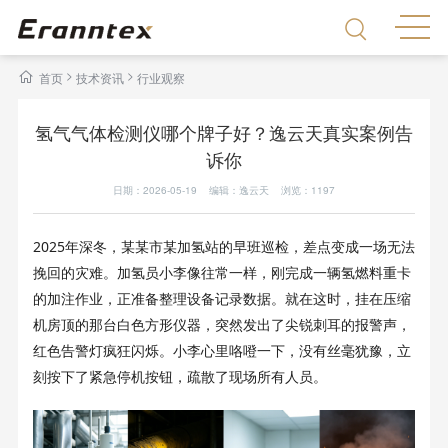
>
>
首页
技术资讯
行业观察
氢气气体检测仪哪个牌子好？逸云天真实案例告
诉你
日期：2026-05-19 编辑：逸云天 浏览：
1197
2025
年深冬，某某市某加氢站的早班巡检，差点变成一场无法
挽回的灾难。
加氢员小李像往常一样，刚完成一辆氢燃料重卡
的加注作业，正准备整理设备记录数据。就在这时，挂在压缩
机房顶的那台白色方形仪器，突然发出了尖锐刺耳的报警声，
红色告警灯疯狂闪烁。小李心里咯噔一下，没有丝毫犹豫，立
刻按下了紧急停机按钮，疏散了现场所有人员。