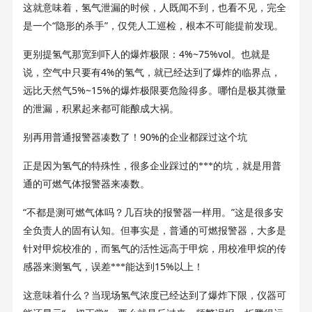
这就意味着，氢气泄漏的时候，人既闻不到，也看不见，完全
“
”
是一个
隐形的杀手
，仅凭人工巡检，根本不可能提前发现。
4%~75%vol
更别提氢气那宽到吓人的爆炸极限：
。也就是
4%
说，空气中只要有
的氢气，就已经达到了爆炸的临界点，
5%~15%
远比天然气
的爆炸极限要危险得多。哪怕是极其微量
的泄漏，积累起来都可能酿成大祸。
90%
别再用普通报警器凑数了！
的企业都踩过这个坑
正是因为氢气的特殊性，很多企业踩过的***的坑，就是用普
通的可燃气体报警器来凑数。
“
”
不都是测可燃气体吗？几百块的报警器一样用。
这是很多安
全负责人的固有认知。但事实是，普通的可燃报警器，大多是
针对甲烷校准的，而氢气的活性远高于甲烷，用校准甲烷的传
15%
感器来测氢气，误差***能达到
以上！
这意味着什么？当现场氢气浓度已经达到了爆炸下限，仪器可