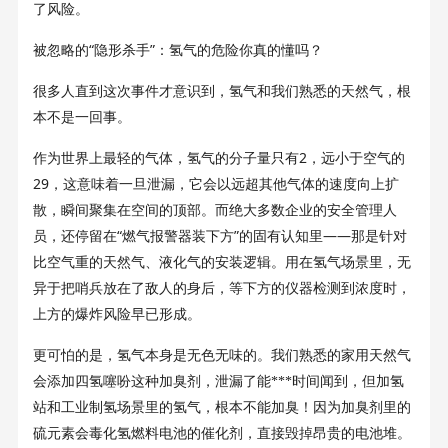
了风险。
“
”
被忽略的
隐形杀手
：氢气的危险你真的懂吗？
很多人直到这次事件才意识到，氢气和我们熟悉的天然气，根
本不是一回事。
2
作为世界上最轻的气体，氢气的分子量只有
，远小于空气的
29
，这意味着一旦泄漏，它会以远超其他气体的速度向上扩
散，瞬间聚集在空间的顶部。而绝大多数企业的安全管理人
“
”
——
员，还停留在
燃气报警器装下方
的固有认知里
那是针对
比空气重的天然气、液化气的安装逻辑。用在氢气场景里，无
异于把哨兵放在了敌人的身后，等下方的仪器检测到浓度时，
上方的爆炸风险早已形成。
更可怕的是，氢气本身是无色无味的。我们熟悉的家用天然气
会添加四氢噻吩这种加臭剂，泄漏了能***时间闻到，但加氢
站和工业制氢场景里的氢气，根本不能加臭！因为加臭剂里的
硫元素会毒化氢燃料电池的催化剂，直接毁掉昂贵的电池堆。