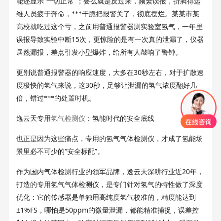
“
”
能还显示
一切正常
；要么就是反过来，频繁误报，折腾得运
维人员疲于奔命，***干脆把报警关了，彻底摆烂。某某市某
高校就吃过这个亏，之前用普通报警器测实验室氢气，一年里
15
误报导致实验中断
次，更惊险的是有一次真的泄漏了，仪器
居然漏报，差点引发小型爆炸，给所有人敲响了警钟。
30
更别说普通报警器的响应速度，大多在
秒左右，对于扩散速
30
度极快的氢气来说，这
秒，足够让泄漏的氢气浓度翻好几
倍，错过***的处置时机。
逸云天专用
氢气检测仪
：氢能时代的安全底线
也正是因为这些痛点，专用的氢气气体检测仪，才成了氢能场
“
”
景里必不可少的
安全标配
。
20
作为国内气体检测行业的领军品牌，逸云天深耕行业近
年，
打造的专用氢气气体检测仪，是专门针对氢气的特性做了深度
优化：它的传感器是单独用高纯度氢气校准的，精度能达到
±1%FS
50ppm
，哪怕是
的微量泄漏，都能精准捕捉，误差控