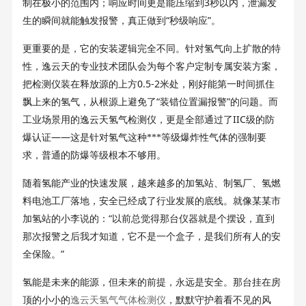
3
制在极小的范围内；响应时间更是能压缩到
秒以内，泄漏发
“
”
生的瞬间就能触发报警，真正做到
秒级响应
。
更重要的是，它的安装逻辑完全不同。针对氢气向上扩散的特
性，逸云天的专业技术团队会为每个客户定制专属安装方案，
0.5-2
把检测仪装在释放源的上方
米处，刚好能第一时间抓住
“
”
飘上来的氢气，从根源上避免了
装错位置漏报警
的问题。而
IIC
工业场景用的逸云天氢气检测仪，更是全部通过了
级的防
——
爆认证
这是针对氢气这种***等级爆炸性气体的强制要
求，普通的防爆等级根本不够用。
随着氢能产业的快速发展，越来越多的加氢站、制氢厂、氢燃
料电池工厂落地，安全已经成了行业发展的底线。就像某某市
“
加氢站的小李说的：
以前总觉得那台仪器就是个摆设，直到
那次报警之后我才知道，它不是一个盒子，是我们所有人的安
”
全保险。
氢能是未来的能源，但未来的前提，永远是安全。那台挂在房
顶的小小的
逸云天氢气气体检测仪
，默默守护着看不见的风