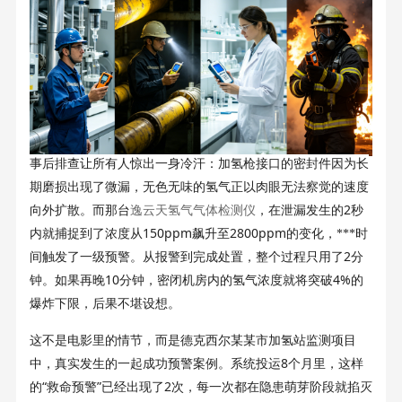
事后排查让所有人惊出一身冷汗：加氢枪接口的密封件因为长
期磨损出现了微漏，无色无味的氢气正以肉眼无法察觉的速度
2
向外扩散。而那台
逸云天氢气气体检测仪
，在泄漏发生的
秒
150ppm
2800ppm
内就捕捉到了浓度从
飙升至
的变化，***时
2
间触发了一级预警。从报警到完成处置，整个过程只用了
分
10
4%
钟。如果再晚
分钟，密闭机房内的氢气浓度就将突破
的
爆炸下限，后果不堪设想。
这不是电影里的情节，而是德克西尔某某市加氢站监测项目
8
中，真实发生的一起成功预警案例。系统投运
个月里，这样
“
”
2
的
救命预警
已经出现了
次，每一次都在隐患萌芽阶段就掐灭