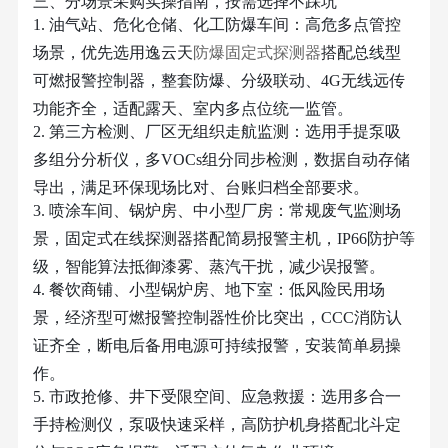
三、分场景采购实操指南，按需选择不踩坑
1. 油气站、危化仓储、化工防爆车间：高危多点管控
场景，优先选用逸云天
防爆固定式探测器
搭配总线型
可燃报警控制器，整套防爆、分级联动、4G无线远传
功能齐全，适配露天、室内多点位统一监管。
2. 第三方检测、厂区无组织走航监测：选用手提泵吸
多组分分析仪，多VOCs组分同步检测，数据自动存储
导出，满足环保现场比对、台账归档全部要求。
3. 喷涂车间、锅炉房、中小型厂房：常规废气监测场
景，固定式在线探测器搭配简易报警主机，IP66防护等
级，智能算法抵御漆雾、蒸汽干扰，减少误报警。
4. 餐饮商铺、小型锅炉房、地下室：低风险民用场
景，经济型可燃报警控制器性价比突出，CCC消防认
证齐全，断电后备用电源可持续报警，安装简单易操
作。
5. 市政抢修、井下受限空间、应急救援：选用多合一
手持检测仪，泵吸快速采样，高防护机身搭配北斗定