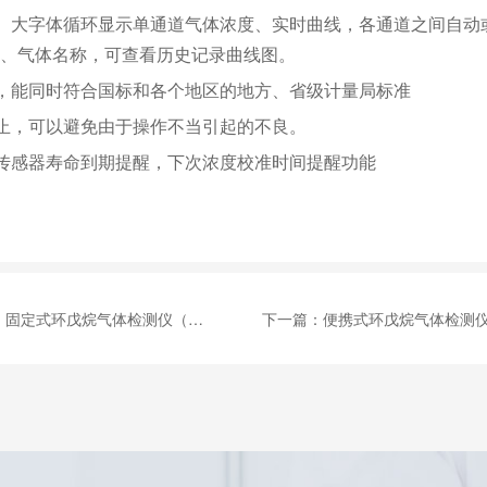
、大字体循环显示单通道气体浓度、实时曲线，各通道之间自动
、气体名称，可查看历史记录曲线图。
，能同时符合国标和各个地区的地方、省级计量局标准
止，可以避免由于操作不当引起的不良。
传感器寿命到期提醒，下次浓度校准时间提醒功能
：
固定式环戊烷气体检测仪（红外） MIC-500S-C5H10
下一篇：
便携式环戊烷气体检测仪 （红外）MS500-C5H