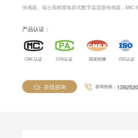
传感器、瑞士高精度电容式数字温湿度传感器，MIC-
成熟的内核算法处理，取得了多项软件著作专利和外
目前行业内领先的新一代多功能型固定式复合气体检测报
产品认证：
以检测管道中或受限空间、大气环境中的气体浓度也
还可以检测高浓度单一气体的纯度。坚固耐用的防爆
理工艺适用于各种危险场所和强酸强碱的腐蚀性环境，
褪色和掉漆。
在线咨询
139252
咨询热线：