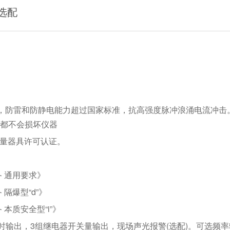
选配
，防雷和防静电能力超过国家标准，抗高强度脉冲浪涌电流冲击
都不会损坏仪器
计量器具许可认证。
设备 通用要求》
 隔爆型“d”》
 本质安全型“i”》
信号同时输出，3组继电器开关量输出，现场声光报警(选配)。可选频