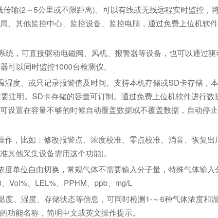
输出、无线传输(2～5公里或不限距离)。可以有线或无线远程实时监控，
局、其他监控中心、监控设备、监控电脑，通过免费上位机软件
CS系统，可直接驱动电磁阀、风机、报警器等设备，也可以通过驱
制器可以同时监控1000台检测仪。
温湿度、或只记录报警值及时间。支持本机存储或SD卡存储，
时要注明。SD卡存储的容量可订制。通过免费上位机软件进行数
可设置在容量不够的时候自动覆盖数据或不覆盖数据，自动停止
操作，比如：修改报警点、浓度校准、零点校准、消音、恢复出
校准其他采集设备需用这个功能)。
浓度单位自由切换，常规气体不需要输入分子量，特殊气体输入
ol%、LEL%、PPHM、ppb、mg/L
间、温度、湿度、存储状态等信息，可同时检测1-～6种气体浓度和
的功能名称，简明中文或英文操作提示。