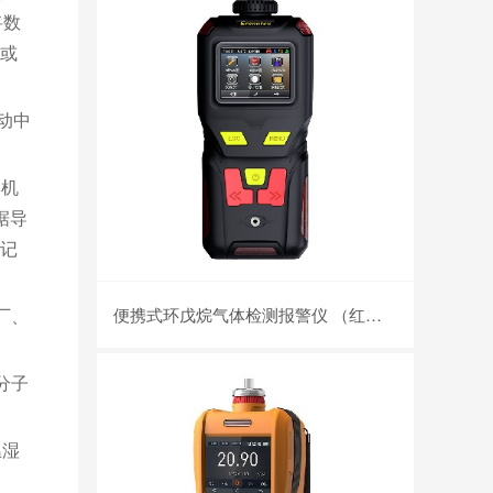
将数
或
动中
本机
据导
记
厂、
便携式环戊烷气体检测报警仪 （红外）MS400-C5H10
分子
温湿