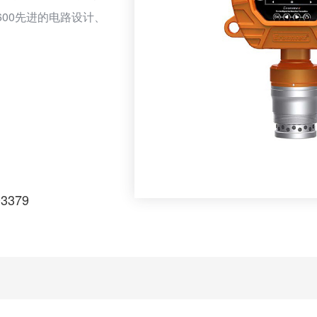
600先进的电路设计、
观专利，从而诞生了
警仪。MIC-600可
可以检测气体泄漏，
外壳和氟碳漆表面处
耐磨损，10年内不
03379