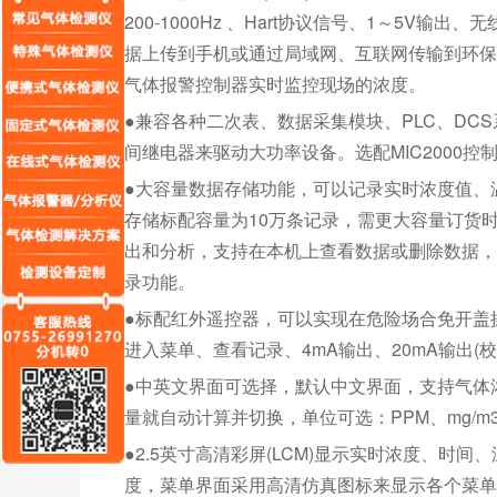
200-1000Hz 、Hart协议信号、1～5V
据上传到手机或通过局域网、互联网传输到环保
气体报警控制器实时监控现场的浓度。
●兼容各种二次表、数据采集模块、PLC、D
间继电器来驱动大功率设备。选配MIC2000控
●大容量数据存储功能，可以记录实时浓度值、
存储标配容量为10万条记录，需更大容量订货
出和分析，支持在本机上查看数据或删除数据，
录功能。
●标配红外遥控器，可以实现在危险场合免开盖
进入菜单、查看记录、4mA输出、20mA输出(
●中英文界面可选择，默认中文界面，支持气体
量就自动计算并切换，单位可选：PPM、mg/m3、V
●2.5英寸高清彩屏(LCM)显示实时浓度、时
度，菜单界面采用高清仿真图标来显示各个菜单