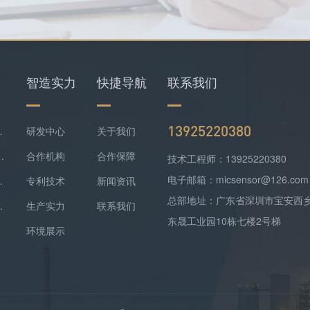
智造实力
快捷导航
联系我们
13925220380
仪+四合一检测仪配套落地
研发中心
关于我们
难察觉，便携式检测报警仪是防线
合作机构
合作保障
技术工程师：13925220380
电子邮箱：micsensor@126.com
气精准监测方案落地
专利技术
新闻资讯
总部地址：广东省深圳市宝安西
监测实现数据稳定上传
生产实力
联系我们
东晟工业园10栋七楼2号梯
环境展示