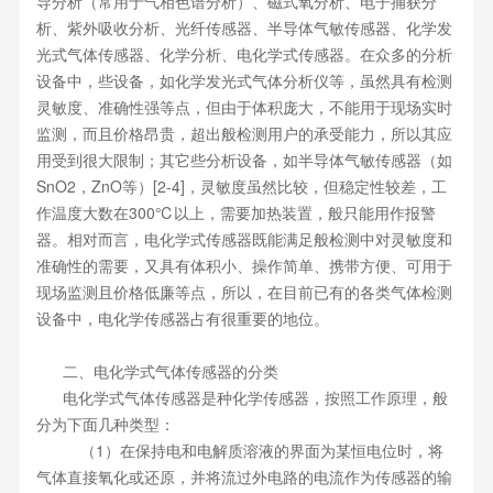
导分析（常用于气相色谱分析）、磁式氧分析、电子捕获分
析、紫外吸收分析、光纤传感器、半导体气敏传感器、化学发
光式气体传感器、化学分析、电化学式传感器。在众多的分析
设备中，些设备，如化学发光式气体分析仪等，虽然具有检测
灵敏度、准确性强等点，但由于体积庞大，不能用于现场实时
监测，而且价格昂贵，超出般检测用户的承受能力，所以其应
用受到很大限制；其它些分析设备，如半导体气敏传感器（如
SnO2，ZnO等）[2-4]，灵敏度虽然比较，但稳定性较差，工
作温度大数在300℃以上，需要加热装置，般只能用作报警
器。相对而言，电化学式传感器既能满足般检测中对灵敏度和
准确性的需要，又具有体积小、操作简单、携带方便、可用于
现场监测且价格低廉等点，所以，在目前已有的各类气体检测
设备中，电化学传感器占有很重要的地位。
二、电化学式气体传感器的分类
电化学式气体传感器是种化学传感器，按照工作原理，般
分为下面几种类型：
（1）在保持电和电解质溶液的界面为某恒电位时，将
气体直接氧化或还原，并将流过外电路的电流作为传感器的输