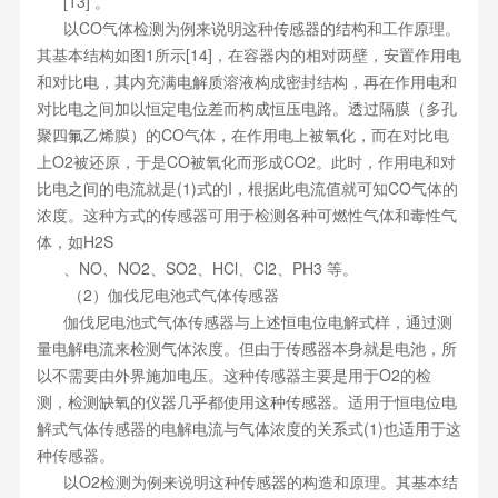
[13] 。
以CO气体检测为例来说明这种传感器的结构和工作原理。
其基本结构如图1所示[14]，在容器内的相对两壁，安置作用电
和对比电，其内充满电解质溶液构成密封结构，再在作用电和
对比电之间加以恒定电位差而构成恒压电路。透过隔膜（多孔
聚四氟乙烯膜）的CO气体，在作用电上被氧化，而在对比电
上O2被还原，于是CO被氧化而形成CO2。此时，作用电和对
比电之间的电流就是(1)式的I，根据此电流值就可知CO气体的
浓度。这种方式的传感器可用于检测各种可燃性气体和毒性气
体，如H2S
、NO、NO2、SO2、HCl、Cl2、PH3 等。
（2）伽伐尼电池式气体传感器
伽伐尼电池式气体传感器与上述恒电位电解式样，通过测
量电解电流来检测气体浓度。但由于传感器本身就是电池，所
以不需要由外界施加电压。这种传感器主要是用于O2的检
测，检测缺氧的仪器几乎都使用这种传感器。适用于恒电位电
解式气体传感器的电解电流与气体浓度的关系式(1)也适用于这
种传感器。
以O2检测为例来说明这种传感器的构造和原理。其基本结