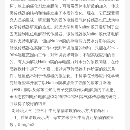
坏，膜上的催化剂发生脱落，可薄层固体电解质的加入，使这
类传感器的结构和性能发生了本质的变化。现在，它已深受研
究人员的重视，研究新代的固体电解质气体传感器也已成为电
化学传感器研究的热点。武汉大学利用Nafion膜开发研制了全
固态控制电位电解型氧传感器。该传感器以Nafion膜代替电解
液作支持电解质，但由Nafion膜的导电能力受水分影响很大，
所以传感器在实际工作中受到环境湿度的制约，只能在32%～
96%湿度范围内工作，对环境要求苛刻，不能实现应用的目
的。有人为解决Nafion膜的导电能力对水分的依赖问题，在传
感器设计中加了个水箱，用以调节传感器工作所需的湿度条
件，这显然不利于传感器的微型化。中科学院长春应用化学研
究所近些年开展了以Nafion膜和掺杂了强酸的聚苯并咪唑
（PBI）膜以及聚苯乙烯阴离子交换膜作为电解质的半固态、
全固态控制电位电解型CO[25]或O2[26]等气体传感器的研究，
并取得了较好的结果。
对环境大气（空气）中污染物浓度的表示方法有两种：
1、质量浓度表示法：每立方米空气中所含污染物的质量
数，即mg/m3