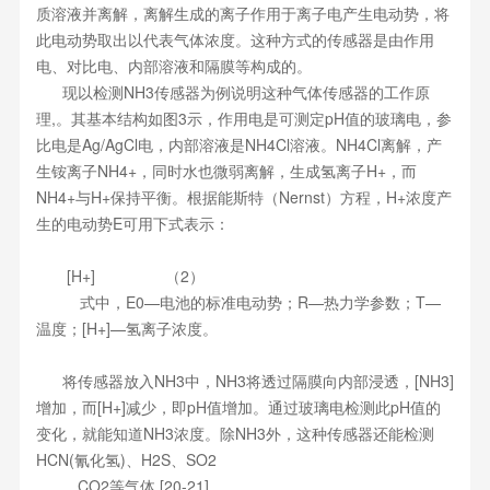
质溶液并离解，离解生成的离子作用于离子电产生电动势，将
此电动势取出以代表气体浓度。这种方式的传感器是由作用
电、对比电、内部溶液和隔膜等构成的。
现以检测NH3传感器为例说明这种气体传感器的工作原
理,。其基本结构如图3示，作用电是可测定pH值的玻璃电，参
比电是Ag/AgCl电，内部溶液是NH4Cl溶液。NH4Cl离解，产
生铵离子NH4+，同时水也微弱离解，生成氢离子H+，而
NH4+与H+保持平衡。根据能斯特（Nernst）方程，H+浓度产
生的电动势E可用下式表示：
[H+] （2）
式中，E0—电池的标准电动势；R—热力学参数；T—
温度；[H+]—氢离子浓度。
将传感器放入NH3中，NH3将透过隔膜向内部浸透，[NH3]
增加，而[H+]减少，即pH值增加。通过玻璃电检测此pH值的
变化，就能知道NH3浓度。除NH3外，这种传感器还能检测
HCN(氰化氢)、H2S、SO2
、CO2等气体 [20-21]。