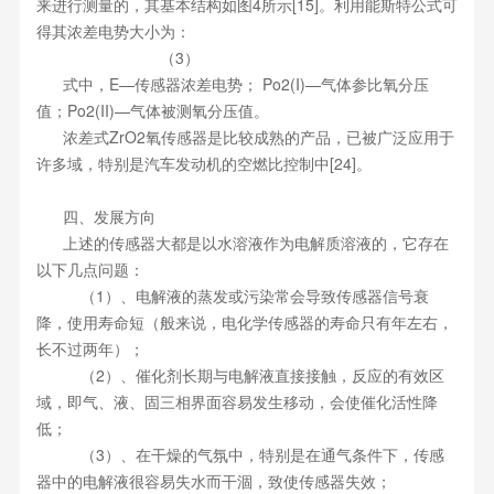
来进行测量的，其基本结构如图4所示[15]。利用能斯特公式可
得其浓差电势大小为：
（3）
式中，E—传感器浓差电势； Po2(I)—气体参比氧分压
值；Po2(II)—气体被测氧分压值。
浓差式ZrO2氧传感器是比较成熟的产品，已被广泛应用于
许多域，特别是汽车发动机的空燃比控制中[24]。
四、发展方向
上述的传感器大都是以水溶液作为电解质溶液的，它存在
以下几点问题：
（1）、电解液的蒸发或污染常会导致传感器信号衰
降，使用寿命短（般来说，电化学传感器的寿命只有年左右，
长不过两年）；
（2）、催化剂长期与电解液直接接触，反应的有效区
域，即气、液、固三相界面容易发生移动，会使催化活性降
低；
（3）、在干燥的气氛中，特别是在通气条件下，传感
器中的电解液很容易失水而干涸，致使传感器失效；