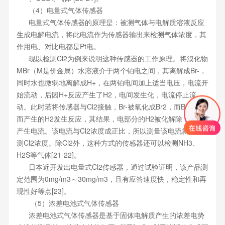
（4）电量式气体传感器
电量式气体传感器的原理是：被测气体与电解质溶液反应
生成电解电流，将此电流作为传感器输出来检测气体浓度，其
作用电、对比电都是Pt电。
现以检测Cl2为例来说明这种传感器的工作原理。将溴化物
MBr（M是价金属）水溶液介于两个铂电之间，其离解成Br-，
同时水也微弱地离解成H+，在两铂电间加上适当电压，电流开
始流动，后因H+反应产生了H2，电间发生化，电流停止流
动。此时若将传感器与Cl2接触，Br-被氧化成Br2，而Br2与化
而产生的H2发生反应，其结果，电部分的H2被化解除，从而
产生电流。该电流与Cl2浓度成正比，所以测量该电流就能检
测Cl2浓度。除Cl2外，这种方式的传感器还可以检测NH3、
H2S等气体[21-22]。
日本近开发出电量式Cl2传感器，通过试验证明，该产品测
定范围为0mg/m3～30mg/m3，且有应答速度快，稳定性和再
现性好等点[23]。
（5）浓差电池式气体传感器
浓差电池式气体传感器是基于固体电解质产生的浓差电势