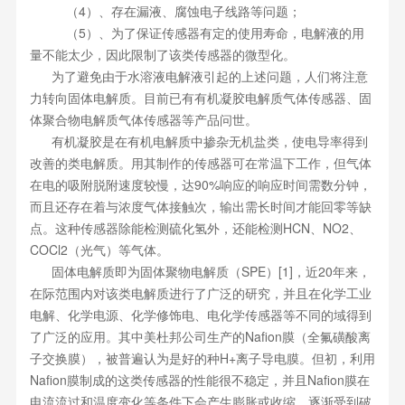
（4）、存在漏液、腐蚀电子线路等问题；
（5）、为了保证传感器有定的使用寿命，电解液的用
量不能太少，因此限制了该类传感器的微型化。
为了避免由于水溶液电解液引起的上述问题，人们将注意
力转向固体电解质。目前已有有机凝胶电解质气体传感器、固
体聚合物电解质气体传感器等产品问世。
有机凝胶是在有机电解质中掺杂无机盐类，使电导率得到
改善的类电解质。用其制作的传感器可在常温下工作，但气体
在电的吸附脱附速度较慢，达90%响应的响应时间需数分钟，
而且还存在着与浓度气体接触次，输出需长时间才能回零等缺
点。这种传感器除能检测硫化氢外，还能检测HCN、NO2、
COCl2（光气）等气体。
固体电解质即为固体聚物电解质（SPE）[1]，近20年来，
在际范围内对该类电解质进行了广泛的研究，并且在化学工业
电解、化学电源、化学修饰电、电化学传感器等不同的域得到
了广泛的应用。其中美杜邦公司生产的Nafion膜（全氟磺酸离
子交换膜），被普遍认为是好的种H+离子导电膜。但初，利用
Nafion膜制成的这类传感器的性能很不稳定，并且Nafion膜在
电流流过和温度变化等条件下会产生膨胀或收缩，逐渐受到破