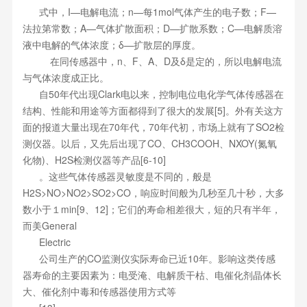
式中，I—电解电流；n—每1mol气体产生的电子数；F—
法拉第常数；A—气体扩散面积；D—扩散系数；C—电解质溶
液中电解的气体浓度；δ—扩散层的厚度。
在同传感器中，n、F、A、D及δ是定的，所以电解电流
与气体浓度成正比。
自50年代出现Clark电以来，控制电位电化学气体传感器在
结构、性能和用途等方面都得到了很大的发展[5]。外有关这方
面的报道大量出现在70年代，70年代初，市场上就有了SO2检
测仪器。以后，又先后出现了CO、CH3COOH、NXOY(氮氧
化物)、H2S检测仪器等产品[6-10]
。这些气体传感器灵敏度是不同的，般是
H2S>NO>NO2>SO2>CO，响应时间般为几秒至几十秒，大多
数小于１min[9、12]；它们的寿命相差很大，短的只有半年，
而美General
Electric
公司生产的CO监测仪实际寿命已近10年。影响这类传感
器寿命的主要因素为：电受淹、电解质干枯、电催化剂晶体长
大、催化剂中毒和传感器使用方式等