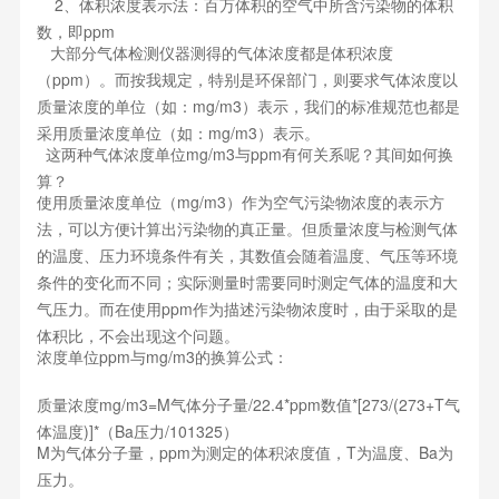
2、体积浓度表示法：百万体积的空气中所含污染物的体积
数，即ppm
大部分气体检测仪器测得的气体浓度都是体积浓度
（ppm）。而按我规定，特别是环保部门，则要求气体浓度以
质量浓度的单位（如：mg/m3）表示，我们的标准规范也都是
采用质量浓度单位（如：mg/m3）表示。
这两种气体浓度单位mg/m3与ppm有何关系呢？其间如何换
算？
使用质量浓度单位（mg/m3）作为空气污染物浓度的表示方
法，可以方便计算出污染物的真正量。但质量浓度与检测气体
的温度、压力环境条件有关，其数值会随着温度、气压等环境
条件的变化而不同；实际测量时需要同时测定气体的温度和大
气压力。而在使用ppm作为描述污染物浓度时，由于采取的是
体积比，不会出现这个问题。
浓度单位ppm与mg/m3的换算公式：
质量浓度mg/m3=M气体分子量/22.4*ppm数值*[273/(273+T气
体温度)]*（Ba压力/101325）
M为气体分子量，ppm为测定的体积浓度值，T为温度、Ba为
压力。