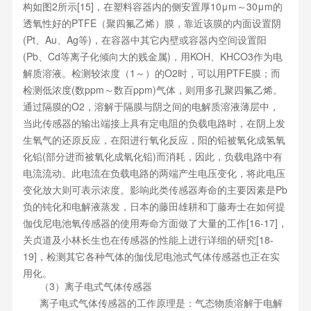
构如图2所示[15]，在塑料容器内的侧安置厚10μm～30μm的
透氧性好的PTFE（聚四氟乙烯）膜，靠近该膜的内面设置阴
(Pt、Au、Ag等)，在容器中其它内壁或容器内空间设置阳
(Pb、Cd等离子化倾向大的贱金属)，用KOH、KHCO3作为电
解质溶液。检测较浓度（1～）的O2时，可以用PTFE膜；而
检测低浓度(数ppm～数百ppm)气体，则用多孔聚四氟乙烯。
通过隔膜的O2，溶解于隔膜与阴之间的电解质溶液薄层中，
当此传感器的输出端接上具有定电阻的负载电路时，在阴上发
生氧气的还原反应，在阳进行氧化反应，阳的铅被氧化成氢氧
化铅(部分进而被氧化成氧化铅)而消耗，因此，负载电路中有
电流流动。此电流在负载电路的两端产生电压变化，将此电压
变化放大则可表示浓度。影响此类传感器寿命的主要因素是Pb
负的钝化和电解液蒸发，日本的藤田雄耕和丁藤寿士在如何提
伽伐尼电池氧传感器的使用寿命方面做了大量的工作[16-17]，
关贞道及小林长生也在传感器的性能上进行详细的研究[18-
19]，检测其它各种气体的伽伐尼电池式气体传感器也正在实
用化。
（3）离子电式气体传感器
离子电式气体传感器的工作原理是：气态物质溶解于电解