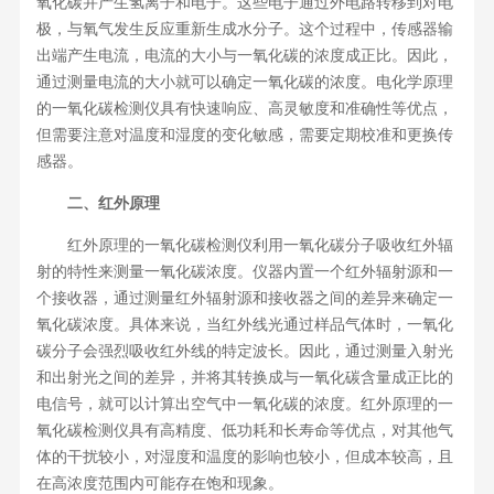
氧化碳并产生氢离子和电子。这些电子通过外电路转移到对电
极，与氧气发生反应重新生成水分子。这个过程中，传感器输
出端产生电流，电流的大小与一氧化碳的浓度成正比。因此，
通过测量电流的大小就可以确定一氧化碳的浓度。电化学原理
的一氧化碳检测仪具有快速响应、高灵敏度和准确性等优点，
但需要注意对温度和湿度的变化敏感，需要定期校准和更换传
感器。
二、红外原理
红外原理的一氧化碳检测仪利用一氧化碳分子吸收红外辐
射的特性来测量一氧化碳浓度。仪器内置一个红外辐射源和一
个接收器，通过测量红外辐射源和接收器之间的差异来确定一
氧化碳浓度。具体来说，当红外线光通过样品气体时，一氧化
碳分子会强烈吸收红外线的特定波长。因此，通过测量入射光
和出射光之间的差异，并将其转换成与一氧化碳含量成正比的
电信号，就可以计算出空气中一氧化碳的浓度。红外原理的一
氧化碳检测仪具有高精度、低功耗和长寿命等优点，对其他气
体的干扰较小，对湿度和温度的影响也较小，但成本较高，且
在高浓度范围内可能存在饱和现象。