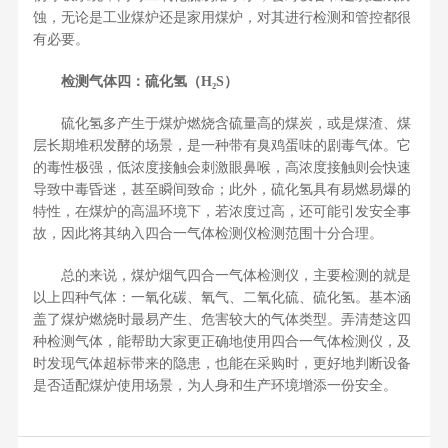
蚀，无论是工业煤炉还是家用煤炉，对其进行检测和管控都很
有必要。
检测气体四：硫化氢（H₂S）
硫化氢多产生于煤炉燃烧含硫量高的煤炭，或是煤渣、煤
层长期堆积发酵的场景，是一种带有臭鸡蛋味的剧毒气体。它
的毒性极强，低浓度接触会刺激眼鼻喉，高浓度接触则会快速
导致中毒昏迷，甚至瞬间致命；此外，硫化氢具有易燃易爆的
特性，在煤炉的高温环境下，若浓度过高，还可能引发安全事
故，因此将其纳入四合一气体检测仪检测范围十分合理。
总的来说，煤炉烟气四合一气体检测仪，主要检测的就是
以上四种气体：一氧化碳、氧气、二氧化硫、硫化氢。基本涵
盖了煤炉燃烧时最易产生、危害较大的气体类型。弄清楚这四
种检测气体，能帮助大家更正确地使用四合一气体检测仪，及
时发现气体超标带来的隐患，也能在采购时，更好地判断设备
是否适配煤炉使用场景，为人身和生产环境增添一份安全。