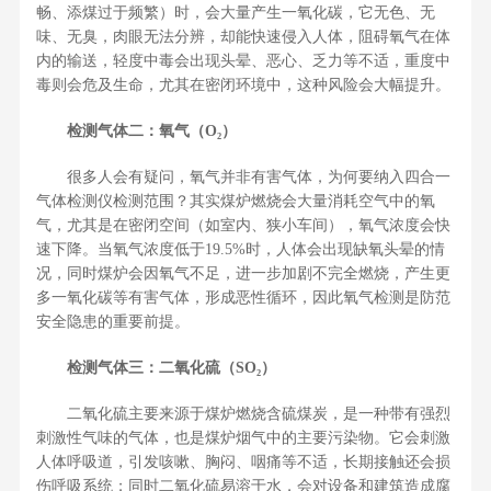
畅、添煤过于频繁）时，会大量产生一氧化碳，它无色、无
味、无臭，肉眼无法分辨，却能快速侵入人体，阻碍氧气在体
内的输送，轻度中毒会出现头晕、恶心、乏力等不适，重度中
毒则会危及生命，尤其在密闭环境中，这种风险会大幅提升。
检测气体二：氧气（O₂）
很多人会有疑问，氧气并非有害气体，为何要纳入四合一
气体检测仪检测范围？其实煤炉燃烧会大量消耗空气中的氧
气，尤其是在密闭空间（如室内、狭小车间），氧气浓度会快
速下降。当氧气浓度低于19.5%时，人体会出现缺氧头晕的情
况，同时煤炉会因氧气不足，进一步加剧不完全燃烧，产生更
多一氧化碳等有害气体，形成恶性循环，因此氧气检测是防范
安全隐患的重要前提。
检测气体三：二氧化硫（SO₂）
二氧化硫主要来源于煤炉燃烧含硫煤炭，是一种带有强烈
刺激性气味的气体，也是煤炉烟气中的主要污染物。它会刺激
人体呼吸道，引发咳嗽、胸闷、咽痛等不适，长期接触还会损
伤呼吸系统；同时二氧化硫易溶于水，会对设备和建筑造成腐