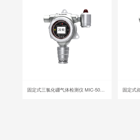
固定式三氯化硼气体检测仪 MIC-500S-BCL3