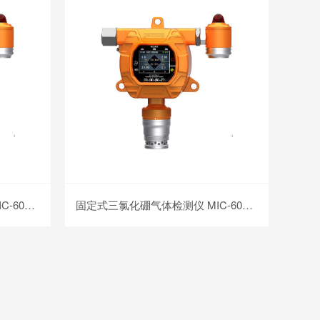
固定式三氟化硼气体检测仪 MIC-600-BF3
固定式三氯化硼气体检测仪 MIC-600-BCL3