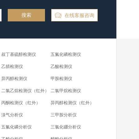
在线客服咨询
搜索
叔丁基硫醇检测仪
五氟化磷检测仪
乙腈检测仪
乙酸检测仪
异丙醇检测仪
甲胺检测仪
二氯乙烷检测仪（红外）
二氯甲烷检测仪
丙酮检测仪（红外）
异丙醇检测仪（红外）
溴气分析仪
三甲胺分析仪
五氟化磷分析仪
三氯化硼分析仪
乙酸分析仪
醋酸分析仪