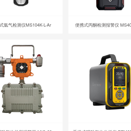
式氩气检测仪MS104K-L-Ar
便携式丙酮检测报警仪 MS40