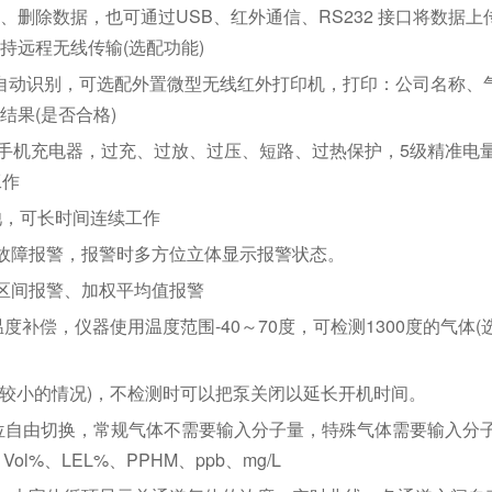
删除数据，也可通过USB、红外通信、RS232 接口将数据上
持远程无线传输(选配功能)
2接口自动识别，可选配外置微型无线红外打印机，打印：公司名称、
果(是否合格)
容手机充电器，过充、过放、过压、短路、过热保护，5级精准电
工作
池，可长时间连续工作
故障报警，报警时多方位立体显示报警状态。
区间报警、加权平均值报警
度补偿，仪器使用温度范围-40～70度，可检测1300度的气体(
比较小的情况)，不检测时可以把泵关闭以延长开机时间。
单位自由切换，常规气体不需要输入分子量，特殊气体需要输入分
l%、LEL%、PPHM、ppb、mg/L