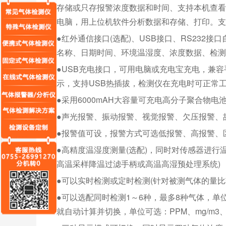
存储或只存报警浓度数据和时间、支持本机查看、
电脑，用上位机软件分析数据和存储、打印。支
●红外通信接口(选配)、USB接口、RS23
名称、日期时间、环境温湿度、浓度数据、检测结
●USB充电接口，可用电脑或充电宝充电，兼
示，支持USB热插拔，检测仪在充电时可正常
●采用6000mAH大容量可充电高分子聚合物电
●声光报警、振动报警、视觉报警、欠压报警、
●报警值可设，报警方式可选低报警、高报警、
●高精度温湿度测量(选配)，同时对传感器进行温
高温采样降温过滤手柄或高温高湿预处理系统)
●可以实时检测或定时检测(针对被测气体的量
●可以选配同时检测1～6种，最多8种气体，
就自动计算并切换，单位可选：PPM、mg/m3、Vo