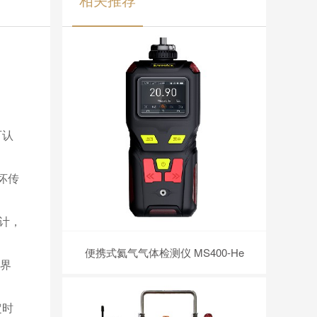
可认
坏传
计，
便携式氦气气体检测仪 MS400-He
单界
定时