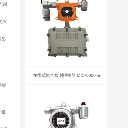
传到
气体
量显
在线式氦气检测报警器 MIC-600-He
选配
子量