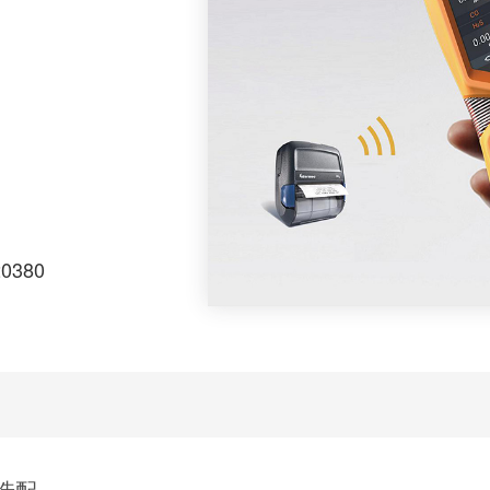
道中或受限空间、大气
超过500多种，还可
纯度。
20380
选配