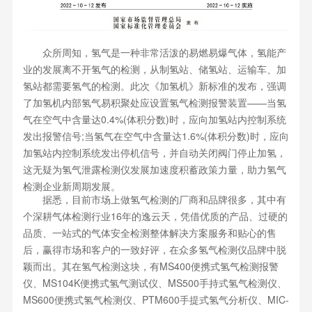
众所周知，氢气是一种非常活泼的易燃易爆气体，氢能产
业的发展离不开氢气的检测，从制氢站、储氢站、运输车、加
氢站都需要氢气的检测。此次《加氢机》新标准的发布，强调
了加氢机内部氢气易积聚处应设置氢气检测报警装置——当氢
气在空气中含量达0.4%(体积分数)时，应向加氢站内控制系统
发出报警信号;当氢气在空气中含量达1.6%(体积分数)时，应向
加氢站内控制系统发出停机信号，并自动关闭阀门停止加氢，
这无疑为氢气泄露检测仪发展加速度积蓄政策力量，助力氢气
检测企业新周期发展。
据悉，目前市场上做氢气检测的厂商和品牌很多，其中有
个深耕气体检测行业16年的逸云天，凭借优质的产品、过硬的
品质、一站式的气体安全检测整体解决方案服务和贴心的售
后，赢得市场和客户的一致好评，在众多氢气检测仪品牌中脱
颖而出。其在氢气检测这块，有MS400便携式氢气检测报警
仪、MS104K便携式氢气测试仪、MS500手持式氢气检测仪、
MS600便携式氢气检测仪、PTM600手提式氢气分析仪、MIC-