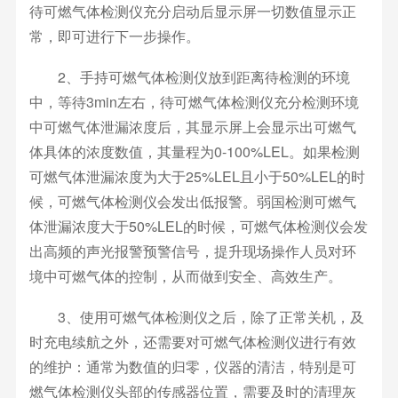
待可燃气体检测仪充分启动后显示屏一切数值显示正
常，即可进行下一步操作。
2、手持可燃气体检测仪放到距离待检测的环境
中，等待3min左右，待可燃气体检测仪充分检测环境
中可燃气体泄漏浓度后，其显示屏上会显示出可燃气
体具体的浓度数值，其量程为0-100%LEL。如果检测
可燃气体泄漏浓度为大于25%LEL且小于50%LEL的时
候，可燃气体检测仪会发出低报警。弱国检测可燃气
体泄漏浓度大于50%LEL的时候，可燃气体检测仪会发
出高频的声光报警预警信号，提升现场操作人员对环
境中可燃气体的控制，从而做到安全、高效生产。
3、使用可燃气体检测仪之后，除了正常关机，及
时充电续航之外，还需要对可燃气体检测仪进行有效
的维护：通常为数值的归零，仪器的清洁，特别是可
燃气体检测仪头部的传感器位置，需要及时的清理灰