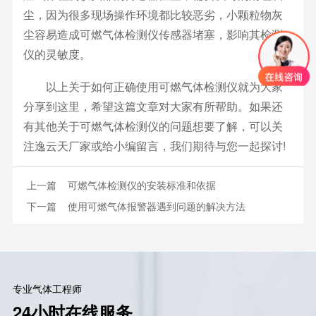
尘，因为很多现场操作环境都比较恶劣，小颗粒物灰
尘容易造成可燃气体检测仪传感器堵塞，影响其检测
仪的灵敏度。
以上关于如何正确使用可燃气体检测仪就为大家
分享到这里，希望这篇文章对大家有所帮助。如果还
有其他关于可燃气体检测仪的问题想要了解，可以关
注逸云天厂家或给小编留言，我们期待与您一起探讨!
上一篇
可燃气体检测仪的安装标准和依据
下一篇
使用可燃气体报警器遇到问题的解决方法
专业气体工程师
24小时在线服务