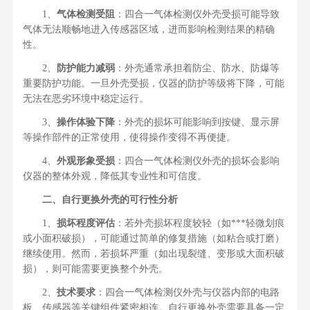
1、
气体检测受阻
：四合一气体检测仪外壳受损可能导致
气体无法顺畅地进入传感器区域，进而影响检测结果的精确
性。
2、
防护能力减弱
：外壳通常承担着防尘、防水、防爆等
重要防护功能。一旦外壳受损，仪器的防护等级将下降，可能
无法在恶劣环境中稳定运行。
3、
操作体验下降
：外壳的损坏可能影响到按键、显示屏
等操作部件的正常使用，使得操作变得不再便捷。
4、
外观形象受损
：四合一气体检测仪外壳的损坏会影响
仪器的整体外观，降低其专业性和可信度。
二、自行更换外壳的可行性分析
1、
损坏程度评估
：若外壳损坏程度较轻（如***轻微划痕
或小面积破损），可能通过简单的修复措施（如粘合或打磨）
继续使用。然而，若损坏严重（如出现裂缝、变形或大面积破
损），则可能需要更换整个外壳。
2、
技术要求
：四合一气体检测仪外壳与仪器内部的电路
板、传感器等关键组件紧密相连。自行更换外壳需要具备一定