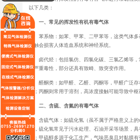
以下几类：
一、常见的挥发性有机有毒气体
苯系物：如苯、甲苯、二甲苯等，这类气体多存
接触会损害人体造血系统和神经系统。
卤代烃：包括氯仿、四氯化碳、三氯乙烯等，常
有严重毒性，部分还具有致畸、致突变作用。
醛酮类：如甲醛、乙醛、丙酮等，甲醛广泛存在
症；丙酮则常用于溶剂，高浓度接触可能导致中枢
二、含硫、含氮的有毒气体
含硫气体：如硫化氢（虽不属于严格意义上的vo
等，硫化氢常见于污水处理、石油开采等场景，具
亡；甲硫醇多源于化工生产，气味恶臭且对黏膜有