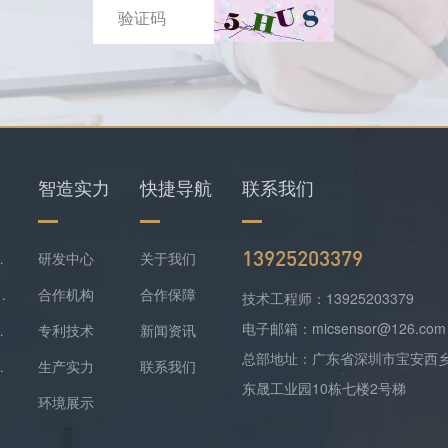
智造实力
快捷导航
联系我们
13925203379
仪+四合一检测仪配套落地
研发中心
关于我们
难察觉，便携式检测报警仪是防线
合作机构
合作保障
技术工程师：13925203379
电子邮箱：micsensor@126.com
气精准监测方案落地
专利技术
新闻资讯
总部地址：广东省深圳市宝安西
监测实现数据稳定上传
生产实力
联系我们
东晟工业园10栋七楼2号梯
环境展示