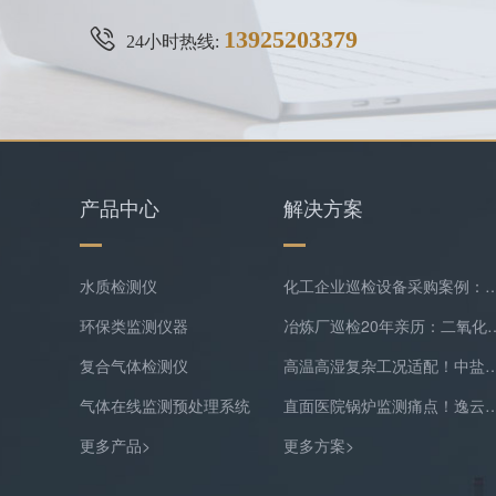
13925203379
24小时热线:
产品中心
解决方案
水质检测仪
化工企业巡检设备采购案例：逸云天MS400系列苯乙烯检测
环保类监测仪器
冶炼厂巡检20年亲历：二氧化硫隐形泄漏
复合气体检测仪
高温高湿复杂工况适配！中盐常州化工双氧水尾
气体在线监测预处理系统
直面医院锅炉监测痛点！逸云天预处理+在线气体
更多产品>
更多方案>