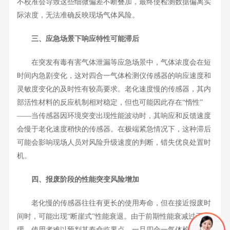
不校准会导致这些细微偏差不断叠加，最终使检测数据偏离实
际浓度，无法准确反映现场气体风险。
三、应急场景下响应特性可能滞后
在突发有毒有害气体泄漏等应急场景中，气体浓度会在短
时间内急剧变化，这对四合一气体检测仪传感器的响应速度和
灵敏度变化的及时性有较高要求。老化速度慢的传感器，其内
部活性材料的反应机制相对稳定，但也可能因此存在“惰性”
——当传感器因环境突变出现性能波动时，其响应和反馈速度
会慢于老化速度稍快的传感器。在极端紧急情况下，这种滞后
可能会影响现场人员对风险升级速度的判断，错失优良处置时
机。
四、报废阶段的性能突变风险增加
老化慢的传感器往往有更长的使用寿命，但在接近报废时
间时，可能出现“断崖式”性能衰退。由于前期性能衰减过于平
缓，使用者难以预判其寿命临界点，一旦四合一气体检测仪传