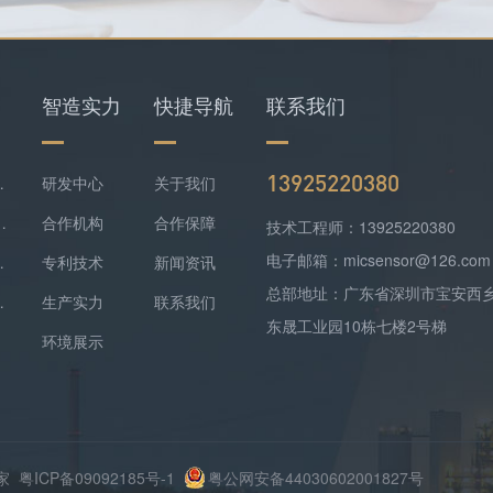
智造实力
快捷导航
联系我们
13925220380
仪+四合一检测仪配套落地
研发中心
关于我们
难察觉，便携式检测报警仪是防线
合作机构
合作保障
技术工程师：13925220380
电子邮箱：micsensor@126.com
气精准监测方案落地
专利技术
新闻资讯
总部地址：广东省深圳市宝安西
监测实现数据稳定上传
生产实力
联系我们
东晟工业园10栋七楼2号梯
环境展示
厂家
粤ICP备09092185号-1
粤公网安备44030602001827号