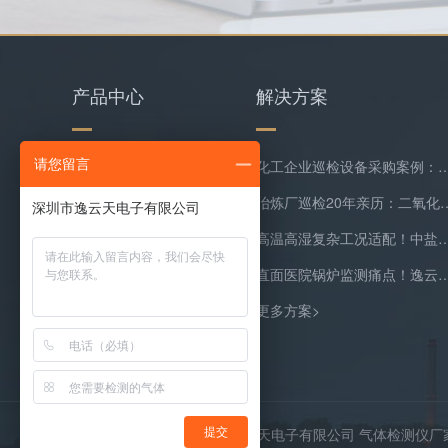
产品中心
解决方案
请您留言
水质检测仪
化工企业巡检设备采购案例：逸云天MS400系列苯乙烯检测
环保类监测仪器
冶炼厂巡检20年亲历：二氧化硫隐形泄漏
复合气体检测仪
高温高湿复杂工况适配！中盐常州化工双氧水尾
气体在线监测预处理系统
直面医院锅炉监测痛点！逸云天预处理+在线气体
更多产品>
更多方案>
Copyright © 2026 深圳市逸云天电子有限公司 气体检测仪
提交