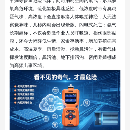
甲烷等多重危险气体，同时消耗空间内氧气，形成缺
氧高危环境。硫化氢极具迷惑性，低浓度时带有臭鸡
蛋气味，高浓度下会直接麻痹人体嗅觉神经，人无法
察觉异味，几秒内就会出现晕厥、闪电式死亡；氨气
长期超标，不仅会刺激作业人员呼吸道、损伤眼部黏
膜，还会大幅降低生猪、家禽存活率，增加养殖病害
成本。高温夏季、雨后清淤、搅动粪污时，有毒气体
挥发速度翻倍，粪污池、地下排污沟、密闭养殖棚成
为高频出事区域。