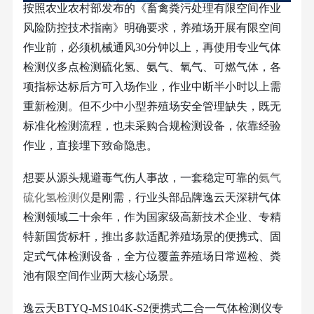
按照农业农村部发布的《畜禽粪污处理有限空间作业
风险防控技术指南》明确要求，养殖场开展有限空间
作业前，必须机械通风
30
分钟以上，再使用专业气体
检测仪多点检测硫化氢、氨气、氧气、可燃气体，各
项指标达标后方可入场作业，作业中断半小时以上需
重新检测。但不少中小型养殖场安全管理缺失，既无
标准化检测流程，也未采购合规检测设备，依靠经验
作业，直接埋下致命隐患。
想要从源头规避毒气伤人事故，一套稳定可靠的
氨气
硫化氢检测仪
是刚需，行业头部品牌逸云天深耕气体
检测领域二十余年，作为国家级高新技术企业、专精
特新国货标杆，推出多款适配养殖场景的便携式、固
定式气体检测设备，全方位覆盖养殖场日常巡检、粪
池有限空间作业两大核心场景。
逸云天
BTYQ-MS104K-S2
便携式二合一气体检测仪专