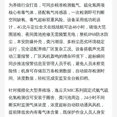
为养殖行业打造，可同步精准检测氨气、硫化氢两项
核心有毒气体，搭配氧气传感器，一次检测即可判断
空间缺氧、毒气超标双重风险。设备采用低功耗设
计，
4G
北斗定位全天在线续航可达
48
小时，猪场大范
围巡检、夜间粪池抢修无需频繁充电；整机
IP68
防水防
尘，本安防爆外壳，粪污潮湿、多粉尘恶劣环境稳定
运行，完全适配养殖厂区复杂工况。设备搭载声光震
动三重报警，厂区风机轰鸣的嘈杂环境下，超标瞬间
同步推送报警信息至管理人员手机，避免人员未察觉
险情；机身可存储百万条检测数据，自动留存检测时
间、浓度数值，轻松完成安监安全台账归档。
针对规模化大型养殖场，逸云天
MIC
系列固定式氨气硫
化氢检测仪可安装于圈舍、粪污池周边，
24
小时不间
断实时监测气体浓度，浓度超标自动联动通风风机，
提前降低舍内有毒气体含量，既保护作业人员人身安