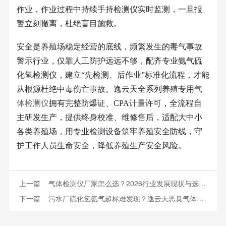
作业，作业过程中持续手持检测仪实时监测，一旦报
警立刻撤离，杜绝盲目施救。
安全是养殖场稳定经营的底线，频繁发生的毒气事故
警示行业，仅靠人工防护远远不够，配齐专业氨气硫
化氢检测仪，建立
“
先检测、后作业
”
标准化流程，才能
从根源杜绝中毒伤亡事故。逸云天全系列养殖专用
气
体检测仪
拥有完整防爆证、
CPA
计量许可，全流程自
主研发生产，提供终身校准、维修售后，适配大中小
各类养殖场，用专业检测设备筑牢养殖安全防线，守
护工作人员生命安全，降低养殖生产安全风险。
上一篇
气体检测仪厂家怎么选？2026行业发展现状与选型全攻略
下一篇
污水厂硫化氢氨气超标难发现？逸云天恶臭气体在线监测系统24小时值守焊在现场