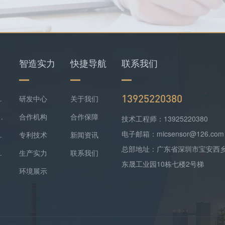
智造实力
快捷导航
联系我们
13925220380
仪+四合一检测仪配套落地
研发中心
关于我们
难察觉，便携式检测报警仪是防线
合作机构
合作保障
技术工程师：13925220380
电子邮箱：micsensor@126.com
气精准监测方案落地
专利技术
新闻资讯
总部地址：广东省深圳市宝安西
监测实现数据稳定上传
生产实力
联系我们
东晟工业园10栋七楼2号梯
环境展示