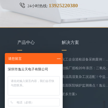
13925220380
24小时热线:
产品中心
解决方案
请您留言
水质检测仪
化工企业巡检设备采购案例：逸云天MS400系列苯乙烯检测
环保类监测仪器
冶炼厂巡检20年亲历：二氧化硫隐形泄漏
复合气体检测仪
高温高湿复杂工况适配！中盐常州化工双氧水尾
气体在线监测预处理系统
直面医院锅炉监测痛点！逸云天预处理+在线气体
更多产品>
更多方案>