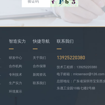
智造实力
快捷导航
联系我们
13925220380
仪+四合一检测仪配套落地
研发中心
关于我们
难察觉，便携式检测报警仪是防线
合作机构
合作保障
技术工程师：13925220380
电子邮箱：micsensor@126.com
气精准监测方案落地
专利技术
新闻资讯
总部地址：广东省深圳市宝安西
监测实现数据稳定上传
生产实力
联系我们
东晟工业园10栋七楼2号梯
环境展示