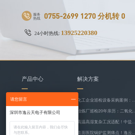
服务
0755-2699 1270 分机转 0
热线
13925220380
24小时热线:
产品中心
解决方案
请您留言
水质检测仪
化工企业巡检设备采购案例：逸云天MS400系列苯乙烯检测
环保类监测仪器
冶炼厂巡检20年亲历：二氧化硫隐形泄漏
复合气体检测仪
高温高湿复杂工况适配！中盐常州化工双氧水尾
气体在线监测预处理系统
直面医院锅炉监测痛点！逸云天预处理+在线气体