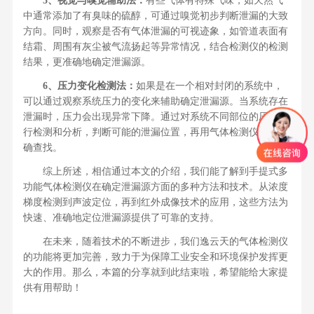
5、视觉与嗅觉辅助法：
有些气体有特殊气味，如天然气
中通常添加了有臭味的硫醇，可通过嗅觉初步判断泄漏的大致
方向。同时，观察是否有气体泄漏的可视迹象，如管道表面有
结霜、周围有灰尘被气流扬起等异常情况，结合检测仪的检测
结果，更准确地确定泄漏源。
6、压力变化检测法：
如果是在一个相对封闭的系统中，
可以通过观察系统压力的变化来辅助确定泄漏源。当系统存在
泄漏时，压力会出现异常下降。通过对系统不同部位的压力进
行检测和分析，判断可能的泄漏位置，再用气体检测仪进行精
确查找。
综上所述，相信通过本文的介绍，我们能了解到手提式多
功能气体检测仪在确定泄漏源方面的多种方法和技术。从浓度
梯度检测到声波定位，再到红外成像技术的应用，这些方法为
快速、准确地定位泄漏源提供了可靠的支持。
在未来，随着技术的不断进步，我们逸云天的气体检测仪
的功能将更加完善，致力于为保障工业安全和环境保护发挥更
大的作用。那么，本篇的分享就到此结束啦，希望能给大家提
供有用帮助！