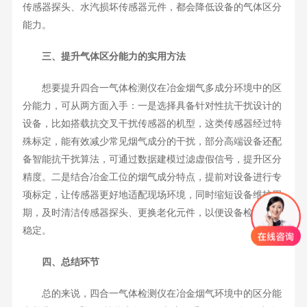
传感器探头、水汽损坏传感器元件，都会降低设备的气体区分
能力。
三、提升气体区分能力的实用方法
想要提升四合一气体检测仪在冶金烟气多成分环境中的区
分能力，可从两方面入手：一是选择具备针对性抗干扰设计的
设备，比如搭载抗交叉干扰传感器的机型，这类传感器经过特
殊标定，能有效减少常见烟气成分的干扰，部分高端设备还配
备智能抗干扰算法，可通过数据建模过滤虚假信号，提升区分
精度。二是结合冶金工位的烟气成分特点，提前对设备进行专
项标定，让传感器更好地适配现场环境，同时缩短设备维护周
期，及时清洁传感器探头、更换老化元件，以便设备检测性能
稳定。
四、总结环节
总的来说，四合一气体检测仪在冶金烟气环境中的区分能