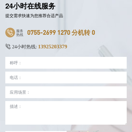
24小时在线服务
提交需求快速为您推荐合适产品
服务
0755-2699 1270 分机转 0
热线
13925203379
24小时热线: