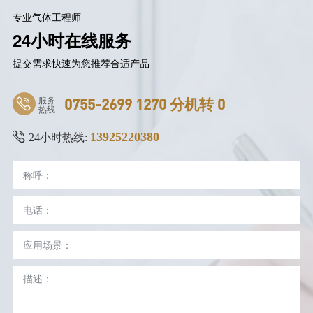
专业气体工程师
24小时在线服务
提交需求快速为您推荐合适产品
服务
0755-2699 1270 分机转 0
热线
13925220380
24小时热线: