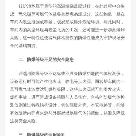
转炉冶炼属于典型的高温熔融反应过程，在此过程中会生
成一氧化碳等可燃气体及各类易燃易爆成分。这些物质一旦在
车间内发生泄漏或积聚，极易形成爆炸危险环境。与此同时，
车间内的高温环境与粉尘飞扬的工况，还可能进一步加剧爆炸
风险，这一特性也使得气体检测仪的防爆性能成为守护现场安
全的基础前提。
二、防爆等级不足的安全隐患
若选用防爆等级不达标或不具备防爆功能的气体检测仪，
设备运行时可能产生电火花、静电等点火源。而转炉车间内一
旦可燃气体浓度达到爆炸极限，这些点火源就可能引发火灾、
爆炸事故，进而造成设备损毁与人员伤亡。合格的防爆气体检
测仪则通过特殊结构设计，例如隔爆外壳、本安电路等，能够
有效阻断内部点火源与外部易燃易爆气体的接触，从源头降低
这类安全风险。
三、防爆等级的适配原则