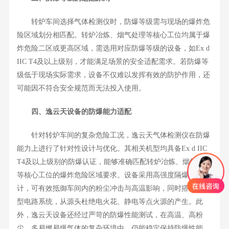
转炉车间选择气体检测仪时，防爆等级需与现场的爆炸危
险区域划分相匹配。转炉冶炼、烟气处理等核心工位均属于爆
炸危险二区或更高区域，需选用对应防爆等级的设备，如Ex d
IIC T4及以上级别，才能满足场景的安全适配需求。若防爆等
级低于现场实际需求，设备不仅难以发挥有效的防护作用，还
可能因不符合安全规范而无法投入使用。
四、逸云天设备的防爆能力适配
针对转炉车间的复杂危险工况，逸云天气体检测仪在防爆
能力上进行了针对性设计与优化。其相关机型均具备Ex d IIC
T4及以上级别的防爆认证，能够准确匹配转炉冶炼、烟气处理
等核心工位的爆炸危险区域要求。设备采用高强度隔爆外壳设
计，可有效抵御车间内的粉尘冲击与高温影响，同时搭载本安
型电路系统，从源头杜绝电火花、静电等点火源的产生。此
外，逸云天设备还经过严苛的防爆性能测试，在高温、高粉
尘、多易燃易爆气体的复杂环境中，仍能稳定保持防爆性能，