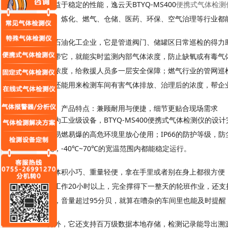
BTYQ-MS400
便携式气体检测
得益于稳定的性能，逸云天
金、炼化、燃气、仓储、医药、环保、空气治理等行业都
在石油化工企业，它是管道阀门、储罐区日常巡检的得力
携带它，就能实时监测内部气体浓度，防止缺氧或有毒气
体浓度，给救援人员多一层安全保障；燃气行业的管网巡
它还能用来检测车间有害气体排放、治理后的浓度，帮企
三、产品特点：兼顾耐用与便捷，细节更贴合现场需求
BTYQ-MS400便携式气体检测仪
作为工业级设备，
的设计
IP66
在易燃易爆的高危环境里放心使用；
的防护等级，防
-40℃~70℃
境，
的宽温范围内都能稳定运行。
它体积小巧、重量轻便，拿在手里或者别在身上都很方便
20
续工作
小时以上，完全撑得下一整天的轮班作业，还支
95
醒，音量超过
分贝，就算在嘈杂的车间里也能及时提醒
另外，它还支持百万级数据本地存储，检测记录能导出溯