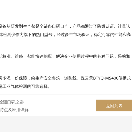
设备从研发到生产都是全链条自研自产，产品都通过了防爆认证、计量认
体检测仪
作为旗下的热门型号，经过多年市场验证，稳定可靠的性能和高
期校准、维修，都能快速响应，解决企业使用过程中的各种问题，采购和
BTYQ-MS400
员多添一份保障，给生产安全多筑一道防线。逸云天
便携式
是工业气体检测的可靠选择。
检测口碑之选
返回列表
能特点及应用详解