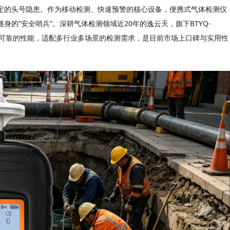
定的头号隐患。作为移动检测、快速预警的核心设备，便携式气体检测仪
“
”
20
BTYQ-
随身的
安全哨兵
。深耕气体检测领域近
年的逸云天，旗下
可靠的性能，适配多行业多场景的检测需求，是目前市场上口碑与实用性