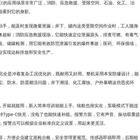
仪
的应用场景非常广泛，消防、应急救援、受限空间、石油、化工、冶
能看到它的身影。
助手，能及时发现微量泄漏；井下、罐内这类受限空间作业时，工人随身
体超标；消防应急救援现场，它能快速定位泄漏源头，排查可燃、有毒气
检、储罐检测，用它能有效防范泄漏引发的爆炸事故；医药、环保领域，
业实现达标排放和安全生产。
完全是冲着复杂工况优化的，既耐用又好用。整机采用本安防爆设计，能
尘、防水、防震都没问题，井下潮湿、化工腐蚀、户外暴晒这些恶劣环
，开箱就能用，新人简单培训就能上手。续航也很实在，泵吸模式下能连
Type-C
持
快充，没电了也能快速补能。报警方面，它有声音、振动双重提
；报警点可以根据企业标准自定义设置，用起来更灵活。
源，方便企业建立巡检台账，安全管理更规范。传感器即插即用，后期校