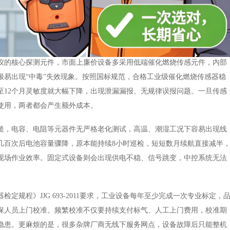
仪
的核心探测元件，市面上廉价设备多采用低端催化燃烧传感元件，内部
极易出现
“中毒”失效现象。按照国标规范，合格工业级催化燃烧传感器稳
至12个月灵敏度就大幅下降，出现泄漏漏报、无规律误报问题。一旦传感
使用，两者都会产生额外成本。
糙，电容、电阻等元器件无严格老化测试，高温、潮湿工况下容易出现线
几百次后电池容量骤降，原本能持续
8小时巡检，短短数月续航直接减半
现场作业效率。固定式设备则会出现供电不稳、信号跳变，中控系统无法
器检定规程》
JJG 693-2011要求，工业设备每年至少完成一次专业标定，
维保人员上门校准。频繁校准不仅要持续支付标气、人工上门费用，校准期
隐患。更麻烦的是，很多杂牌厂商无线下服务网点，设备故障后只能整机