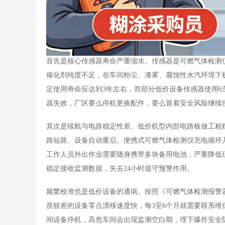
首先是核心传感器寿命严重缩水。传感器是
可燃气体检测
催化剂纯度不足，在车间粉尘、漆雾、腐蚀性水汽环境下
定使用寿命应达到3年左右，而部分低价设备传感器使用6
器失效，厂区要么停机更换配件，要么冒着安全风险继续
其次是续航与电路稳定性差。低价机型内部电路板做工粗
路短路、设备自动重启。便携式可燃气体检测仪充电循环
工作人员外出作业需要随身携带多块备用电池，严重降低
稳定接收监测数据，失去24小时值守预警作用。
频繁校准也是低价设备的通病。按照《可燃气体检测报警
质较差的设备零点漂移速度快，每3至6个月就需要联系
间设备停机，高危车间会出现监测空白期，埋下爆炸安全