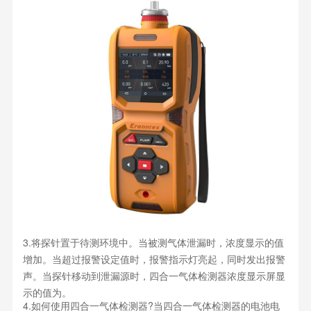
3.将探针置于待测环境中。当被测气体泄漏时，浓度显示的值
增加。当超过报警设定值时，报警指示灯亮起，同时发出报警
声。当探针移动到泄漏源时，四合一气体检测器浓度显示屏显
示的值为。
4.如何使用四合一气体检测器?当四合一气体检测器的电池电