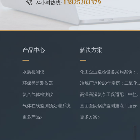
13925203379
24小时热线:
产品中心
解决方案
水质检测仪
化工企业巡检设备采购案例：逸云天MS400系列苯乙烯检测
环保类监测仪器
冶炼厂巡检20年亲历：二氧化硫隐形泄漏
复合气体检测仪
高温高湿复杂工况适配！中盐常州化工双氧水尾
气体在线监测预处理系统
直面医院锅炉监测痛点！逸云天预处理+在线气体
更多产品>
更多方案>