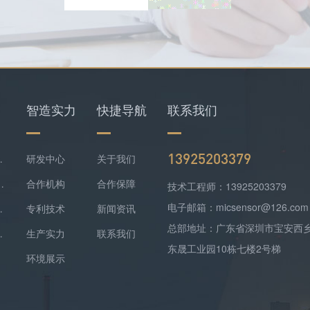
智造实力
快捷导航
联系我们
13925203379
仪+四合一检测仪配套落地
研发中心
关于我们
难察觉，便携式检测报警仪是防线
合作机构
合作保障
技术工程师：13925203379
电子邮箱：micsensor@126.com
气精准监测方案落地
专利技术
新闻资讯
总部地址：广东省深圳市宝安西
监测实现数据稳定上传
生产实力
联系我们
东晟工业园10栋七楼2号梯
环境展示