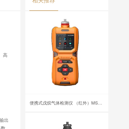
。高
便携式戊烷气体检测仪 （红外）MS600-C5H12
率输出
将数