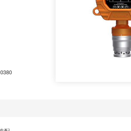
诞生了目前行业内领
-600可以检测管道中
泄漏，还可以检测高
表面处理工艺适用于
年内不褪色和掉漆。
20380
选配