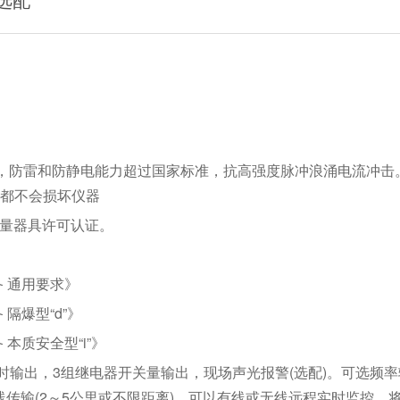
，防雷和防静电能力超过国家标准，抗高强度脉冲浪涌电流冲击
都不会损坏仪器
计量器具许可认证。
设备 通用要求》
 隔爆型“d”》
 本质安全型“i”》
信号同时输出，3组继电器开关量输出，现场声光报警(选配)。可选频
输出、无线传输(2～5公里或不限距离)。可以有线或无线远程实时监控，