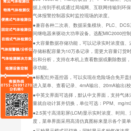
据上传到手机或通过局域网、互联网传输到环保
气体报警控制器实时监控现场的浓度。
●兼容各种二次表、数据采集模块、PLC、D
间继电器来驱动大功率设备。选配MIC2000控
●大容量数据存储功能，可以记录实时浓度值、
存储标配容量为10万条记录，需更大容量订货
出和分析，支持在本机上查看数据或删除数据，
录功能。
●标配红外遥控器，可以实现在危险场合免开盖
进入菜单、查看记录、4mA输出、20mA输出(
●中英文界面可选择，默认中文界面，支持气体
量就自动计算并切换，单位可选：PPM、mg/m3、V
●2.5英寸高清彩屏(LCM)显示实时浓度、时
度，菜单界面采用高清仿真图标来显示各个菜单
●三种显示模式可切换：同时显示多种气体浓度