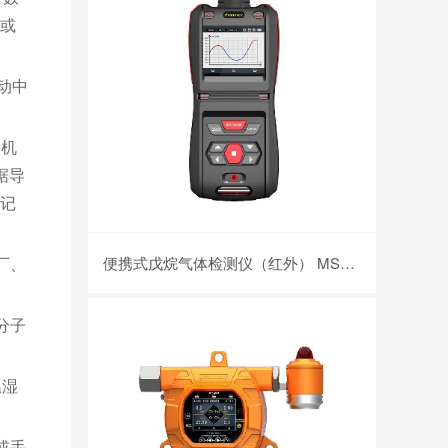
或
动中
本机
据导
记
厂、
便携式戊烷气体检测仪（红外） MS500-C5H12
分子
温湿
或手