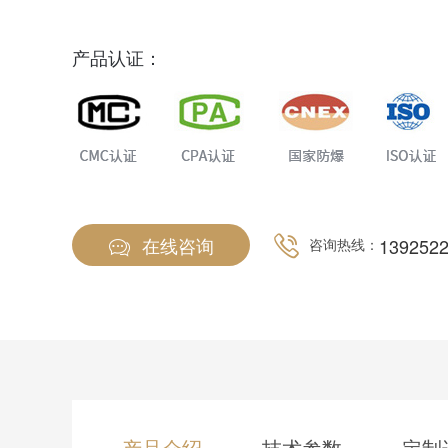
法处理，取得了多项软件著作专利和外观专利，从而
先的新一代多功能型固定式复合气体检测报警仪。MIC
产品认证：
或受限空间、大气环境中的气体浓度也可以检测气体
浓度单一气体的纯度。坚固耐用的防爆外壳和氟碳漆
各种危险场所和强酸强碱的腐蚀性环境，耐磨损，10
在线咨询
139252
咨询热线：
产品介绍
技术参数
定制