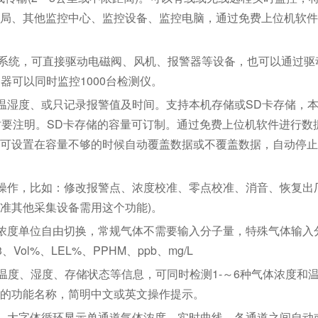
局、其他监控中心、监控设备、监控电脑，通过免费上位机软件
CS系统，可直接驱动电磁阀、风机、报警器等设备，也可以通过驱
制器可以同时监控1000台检测仪。
温湿度、或只记录报警值及时间。支持本机存储或SD卡存储，
时要注明。SD卡存储的容量可订制。通过免费上位机软件进行数
可设置在容量不够的时候自动覆盖数据或不覆盖数据，自动停止
操作，比如：修改报警点、浓度校准、零点校准、消音、恢复出
校准其他采集设备需用这个功能)。
浓度单位自由切换，常规气体不需要输入分子量，特殊气体输入
ol%、LEL%、PPHM、ppb、mg/L
间、温度、湿度、存储状态等信息，可同时检测1-～6种气体浓度和
的功能名称，简明中文或英文操作提示。
、大字体循环显示单通道气体浓度、实时曲线，各通道之间自动