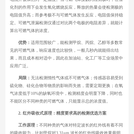
化剂的作用下会发生氧化燃烧反应，释放的热量会使检测极的
电阻值升高；而参考极不与可燃气体发生反应，电阻值保持稳
定。可燃气泄漏检测仪通过对比两个电极的电阻差异，就能计
算出可燃气体的浓度。
优势：
适用范围较广，能检测甲烷、丙烷、乙醇等多数常
见的可燃气体，响应速度也比较快，一般几秒内就能得出结
果，而且成本相对适中，因此在加油站、化工厂等工业场景中
应用广泛。
局限：
无法检测惰性气体或不可燃气体；传感器容易受到
硫化物、硅化合物等物质的影响而失效，需要定期更换；在氧
气浓度低于10%的缺氧环境中，检测精度会明显下降，同时也
不能区分不同种类的可燃气体，只能显示总的浓度值。
2. 红外吸收式原理：精度要求高的检测优选方案
工作原理：
不同种类的气体对特定波长的红外线有着不同
的吸收能力，比如甲烷对3.31μm 波长的红外线吸收效果最明