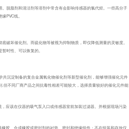
。脱脂剂和清洁剂等溶剂中常含有会影响传感器的氯代烃。一些高分子
缘PVC线。
底破坏催化剂。而硫化物等被视为抑制物质，即仅降低测量的灵敏度。
是暂时性、可以恢复的。
学共沉淀制备的复合金属氧化物催化剂等新型催化剂，能够增强催化元件
剂.但不同厂商产品之间抗毒性相差可能较大，选择质量较好的催化元件能
，应该在仪器的吸气泵入口或传感器室前加装过滤器。并根据现场污染
橡胶、合成橡胶或密封剂的衬垫、密封和绝缘组件：不在组装和存放仪