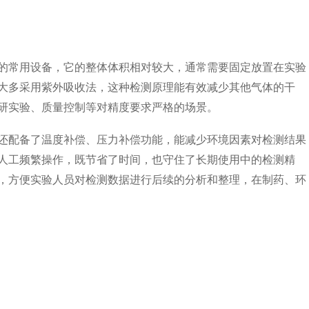
常用设备，它的整体体积相对较大，通常需要固定放置在实验
大多采用紫外吸收法，这种检测原理能有效减少其他气体的干
研实验、质量控制等对精度要求严格的场景。
配备了温度补偿、压力补偿功能，能减少环境因素对检测结果
人工频繁操作，既节省了时间，也守住了长期使用中的检测精
，方便实验人员对检测数据进行后续的分析和整理，在制药、环