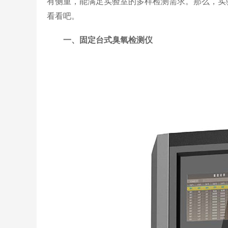
有侧重，能满足实验室的多样检测需求。那么，实
看看吧。
一、固定台式臭氧检测仪