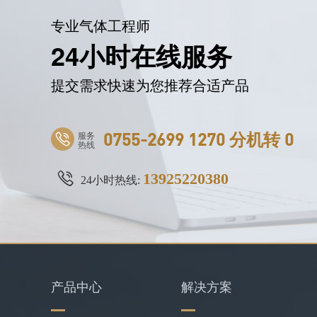
专业气体工程师
24小时在线服务
提交需求快速为您推荐合适产品
服务
0755-2699 1270 分机转 0
热线
13925220380
24小时热线:
产品中心
解决方案