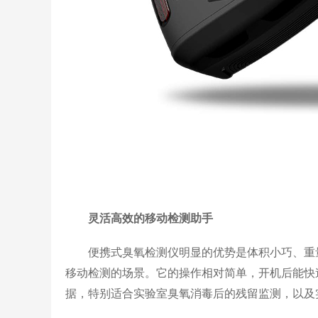
灵活高效的移动检测助手
便携式臭氧检测仪明显的优势是体积小巧、重量
移动检测的场景。它的操作相对简单，开机后能快
据，特别适合实验室臭氧消毒后的残留监测，以及