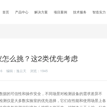
首页
产品中心
解决方案
项目案例
技术服务
智造实力
仪怎么挑？这2类优先考虑
0-16 编辑：逸云天 浏览：
1945
据的可信性和操作安全，不同场景对检测设备的需求差异不
检测仪是大多数实验室的优先选择，它们在性能和使用场景上各