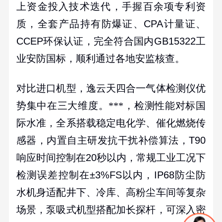
上资金投入技术迭代，手握百余项专利资
质，全套产品持有防爆证、
CPA
计量证、
CCEP
环保认证，完全符合国内
GB15322
工
业安防国标，顺利通过各地安监核查。
对比进口机型，逸云天四合一气体检测仪优
势集中在三大维度。***，检测性能对标国
际水准，全系搭载稳定电化学、催化燃烧传
感器，内置自主研发抗干扰补偿算法，
T90
响应时间控制在
20
秒以内，常规工业工况下
检测误差控制在
±3%FS
以内，
IP68
防尘防
水机身适配井下、冷库、高粉尘车间等复杂
场景，泵吸式机型搭配加长探杆，可深入密